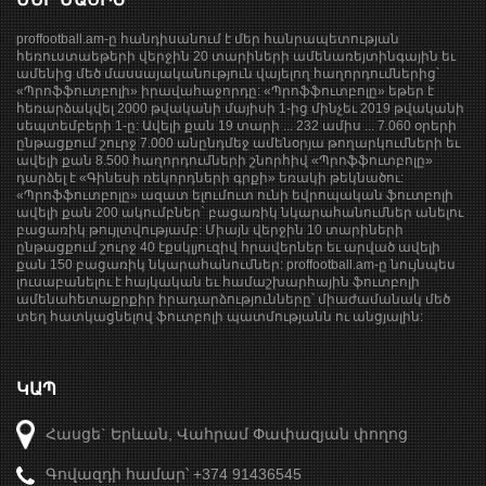
proffootball.am-ը հանդիսանում է մեր հանրապետության
հեռուստաեթերի վերջին 20 տարիների ամենառեյտինգային եւ
ամենից մեծ մասսայականություն վայելող հաղորդումներից՝
«Պրոֆֆուտբոլի» իրավահաջորդը: «Պրոֆֆուտբոլը» եթեր է
հեռարձակվել 2000 թվականի մայիսի 1-ից մինչեւ 2019 թվականի
սեպտեմբերի 1-ը: Ավելի քան 19 տարի ... 232 ամիս ... 7.060 օրերի
ընթացքում շուրջ 7.000 անընդմեջ ամենօրյա թողարկումների եւ
ավելի քան 8.500 հաղորդումների շնորհիվ «Պրոֆֆուտբոլը»
դարձել է «Գինեսի ռեկորդների գրքի» եռակի թեկնածու:
«Պրոֆֆուտբոլը» ազատ ելումուտ ունի եվրոպական ֆուտբոլի
ավելի քան 200 ակումբներ` բացառիկ նկարահանումներ անելու
բացառիկ թույլտվությամբ: Միայն վերջին 10 տարիների
ընթացքում շուրջ 40 էքսկլյուզիվ հրավերներ եւ արված ավելի
քան 150 բացառիկ նկարահանումներ: proffootball.am-ը նույնպես
լուսաբանելու է հայկական եւ համաշխարհային ֆուտբոլի
ամենահետաքրքիր իրադարձությունները՝ միաժամանակ մեծ
տեղ հատկացնելով ֆուտբոլի պատմությանն ու անցյալին:
ԿԱՊ
Հասցե` Երևան, Վահրամ Փափազյան փողոց
Գովազդի համար՝ +374 91436545