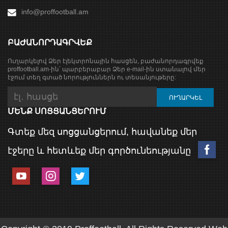
info@proffootball.am
ԲԱԺԱՆՈՐԴԱԳՐՎԵՔ
Ուղարկելով Ձեր էլեկտրոնային հասցեն, բաժանորդագրվեք
proffootball.am-ին՝ պարբերաբար Ձեր e-mail-ին ստանալով մեր
էջում տեղ գտած նորություններն ու տեսանյութերը:
ՄԵՆՔ ՍՈՑՑԱՆՑԵՐՈՒՄ
Գտեք մեզ սոցցանցերում, հավանեք մեր
էջերը և հետևեք մեր գործունեությանը