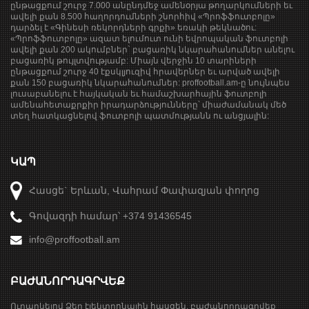
ընթացքում շուրջ 7.000 անընդմեջ ամենօրյա թողարկումների եւ
ավելի քան 8.500 հաղորդումների շնորհիվ «Պրոֆֆուտբոլը»
դարձել է «Գինեսի ռեկորդների գրքի» եռակի թեկնածու:
«Պրոֆֆուտբոլը» ազատ ելումուտ ունի եվրոպական ֆուտբոլի
ավելի քան 200 ակումբներ` բացառիկ նկարահանումներ անելու
բացառիկ թույլտվությամբ: Միայն վերջին 10 տարիների
ընթացքում շուրջ 40 էքսկլյուզիվ հրավերներ եւ արված ավելի
քան 150 բացառիկ նկարահանումներ: proffootball.am-ը նույնպես
լուսաբանելու է հայկական եւ համաշխարհային ֆուտբոլի
ամենահետաքրքիր իրադարձությունները՝ միաժամանակ մեծ
տեղ հատկացնելով ֆուտբոլի պատմությանն ու անցյալին:
ԿԱՊ
Հասցե` Երևան, Վահրամ Փափազյան փողոց
Գովազդի համար՝ +374 91436545
info@proffootball.am
ԲԱԺԱՆՈՐԴԱԳՐՎԵՔ
Ուղարկելով Ձեր էլեկտրոնային հասցեն, բաժանորդագրվեք