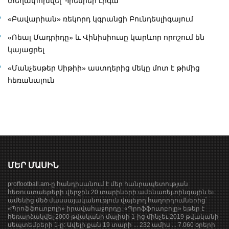
տեղափոխվել Պրեմիեր Լիգա
«Բավարիան» ռեկորդ կգրանցի Բունդեսլիգայում
«Ռեալ Մադրիդը» և Վինիսիուսը կարևոր որոշում են
կայացրել
«Մանչեսթեր Սիթիի» աստղերից մեկը մոտ է թիմից
հեռանալուն
ՄԵՐ ՄԱՍԻՆ
proffootball.am-ը հանդիսանում է մեր հանրապետության
հեռուստաեթերի վերջին 20 տարիների ամենառեյտինգային եւ
ամենից մեծ մասսայականություն վայելող հաղորդումներից՝
«Պրոֆֆուտբոլի» իրավահաջորդը: «Պրոֆֆուտբոլը» եթեր է
հեռարձակվել 2000 թվականի մայիսի 1-ից մինչեւ 2019 թվականի
սեպտեմբերի 1-ը: Ավելի քան 19 տարի ... 232 ամիս ... 7.060 օրերի