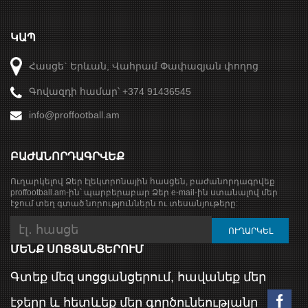
ԿԱՊ
Հասցե` Երևան, Վահրամ Փափազյան փողոց
Գովազդի համար՝ +374 91436545
info@proffootball.am
ԲԱԺԱՆՈՐԴԱԳՐՎԵՔ
Ուղարկելով Ձեր էլեկտրոնային հասցեն, բաժանորդագրվեք
proffootball.am-ին՝ պարբերաբար Ձեր e-mail-ին ստանալով մեր
էջում տեղ գտած նորություններն ու տեսանյութերը:
ՄԵՆՔ ՍՈՑՑԱՆՑԵՐՈՒՄ
Գտեք մեզ սոցցանցերում, հավանեք մեր
էջերը և հետևեք մեր գործունեությանը