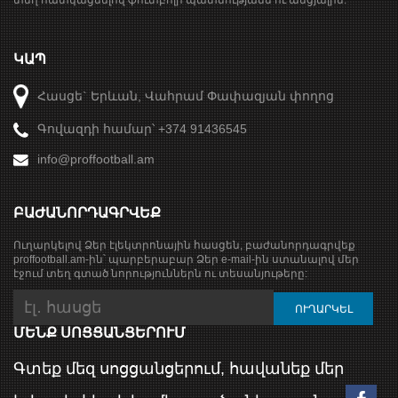
տեղ հատկացնելով ֆուտբոլի պատմությանն ու անցյալին:
ԿԱՊ
Հասցե` Երևան, Վահրամ Փափազյան փողոց
Գովազդի համար՝ +374 91436545
info@proffootball.am
ԲԱԺԱՆՈՐԴԱԳՐՎԵՔ
Ուղարկելով Ձեր էլեկտրոնային հասցեն, բաժանորդագրվեք
proffootball.am-ին՝ պարբերաբար Ձեր e-mail-ին ստանալով մեր
էջում տեղ գտած նորություններն ու տեսանյութերը:
ՄԵՆՔ ՍՈՑՑԱՆՑԵՐՈՒՄ
Գտեք մեզ սոցցանցերում, հավանեք մեր