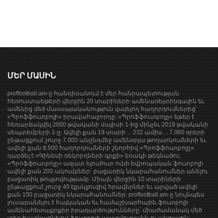
ՄԵՐ ՄԱՍԻՆ
proffootball.am-ը հանդիսանում է մեր հանրապետության
հեռուստաեթերի վերջին 20 տարիների ամենառեյտինգային եւ
ամենից մեծ մասսայականություն վայելող հաղորդումներից՝
«Պրոֆֆուտբոլի» իրավահաջորդը: «Պրոֆֆուտբոլը» եթեր է
հեռարձակվել 2000 թվականի մայիսի 1-ից մինչեւ 2019 թվականի
սեպտեմբերի 1-ը: Ավելի քան 19 տարի ... 232 ամիս ... 7.060 օրերի
ընթացքում շուրջ 7.000 անընդմեջ ամենօրյա թողարկումների եւ
ավելի քան 8.500 հաղորդումների շնորհիվ «Պրոֆֆուտբոլը»
դարձել է «Գինեսի ռեկորդների գրքի» եռակի թեկնածու:
«Պրոֆֆուտբոլը» ազատ ելումուտ ունի եվրոպական ֆուտբոլի
ավելի քան 200 ակումբներ` բացառիկ նկարահանումներ անելու
բացառիկ թույլտվությամբ: Միայն վերջին 10 տարիների
ընթացքում շուրջ 40 էքսկլյուզիվ հրավերներ եւ արված ավելի
քան 150 բացառիկ նկարահանումներ: proffootball.am-ը նույնպես
լուսաբանելու է հայկական եւ համաշխարհային ֆուտբոլի
ամենահետաքրքիր իրադարձությունները՝ միաժամանակ մեծ