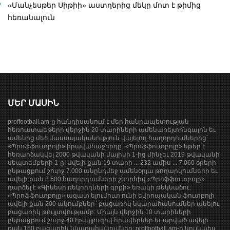
«Մանչեսթեր Սիթիի» աստղերից մեկը մոտ է թիմից
հեռանալուն
ՄԵՐ ՄԱՍԻՆ
proffootball.am-ը հանդիսանում է մեր հանրապետության
հեռուստաեթերի վերջին 20 տարիների ամենառեյտինգային եւ
ամենից մեծ մասսայականություն վայելող հաղորդումներից՝
«Պրոֆֆուտբոլի» իրավահաջորդը: «Պրոֆֆուտբոլը» եթեր է
հեռարձակվել 2000 թվականի մայիսի 1-ից մինչեւ 2019 թվականի
սեպտեմբերի 1-ը: Ավելի քան 19 տարի ... 232 ամիս ... 7.060 օրերի
ընթացքում շուրջ 7.000 անընդմեջ ամենօրյա թողարկումների եւ
ավելի քան 8.500 հաղորդումների շնորհիվ «Պրոֆֆուտբոլը»
դարձել է «Գինեսի ռեկորդների գրքի» եռակի թեկնածու:
«Պրոֆֆուտբոլը» ազատ ելումուտ ունի եվրոպական ֆուտբոլի
ավելի քան 200 ակումբներ` բացառիկ նկարահանումներ անելու
բացառիկ թույլտվությամբ: Միայն վերջին 10 տարիների
ընթացքում շուրջ 40 էքսկլյուզիվ հրավերներ եւ արված ավելի
քան 150 բացառիկ նկարահանումներ: proffootball.am-ը նույնպես