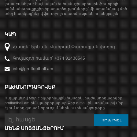
լուսաբանելու է հայկական եւ համաշխարհային ֆուտբոլի
ամենահետաքրքիր իրադարձությունները՝ միաժամանակ մեծ
տեղ հատկացնելով ֆուտբոլի պատմությանն ու անցյալին:
ԿԱՊ
Հասցե` Երևան, Վահրամ Փափազյան փողոց
Գովազդի համար՝ +374 91436545
info@proffootball.am
ԲԱԺԱՆՈՐԴԱԳՐՎԵՔ
Ուղարկելով Ձեր էլեկտրոնային հասցեն, բաժանորդագրվեք
proffootball.am-ին՝ պարբերաբար Ձեր e-mail-ին ստանալով մեր
էջում տեղ գտած նորություններն ու տեսանյութերը:
ՄԵՆՔ ՍՈՑՑԱՆՑԵՐՈՒՄ