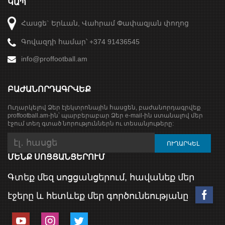
ԿԱՊ
Հասցե` Երևան, Վահրամ Փափազյան փողոց
Գովազդի համար՝ +374 91436545
info@proffootball.am
ԲԱԺԱՆՈՐԴԱԳՐՎԵՔ
Ուղարկելով Ձեր էլեկտրոնային հասցեն, բաժանորդագրվեք
proffootball.am-ին՝ պարբերաբար Ձեր e-mail-ին ստանալով մեր
էջում տեղ գտած նորություններն ու տեսանյութերը:
ՄԵՆՔ ՍՈՑՑԱՆՑԵՐՈՒՄ
Գտեք մեզ սոցցանցերում, հավանեք մեր
էջերը և հետևեք մեր գործունեությանը