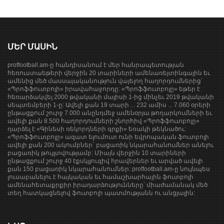
ՄԵՐ ՄԱՍԻՆ
proffootball.am-ը հանդիսանում է մեր հանրապետության
հեռուստաեթերի վերջին 20 տարիների ամենառեյտինգային եւ
ամենից մեծ մասսայականություն վայելող հաղորդումներից՝
«Պրոֆֆուտբոլի» իրավահաջորդը: «Պրոֆֆուտբոլը» եթեր է
հեռարձակվել 2000 թվականի մայիսի 1-ից մինչեւ 2019 թվականի
սեպտեմբերի 1-ը: Ավելի քան 19 տարի ... 232 ամիս ... 7.060 օրերի
ընթացքում շուրջ 7.000 անընդմեջ ամենօրյա թողարկումների եւ
ավելի քան 8.500 հաղորդումների շնորհիվ «Պրոֆֆուտբոլը»
դարձել է «Գինեսի ռեկորդների գրքի» եռակի թեկնածու:
«Պրոֆֆուտբոլը» ազատ ելումուտ ունի եվրոպական ֆուտբոլի
ավելի քան 200 ակումբներ` բացառիկ նկարահանումներ անելու
բացառիկ թույլտվությամբ: Միայն վերջին 10 տարիների
ընթացքում շուրջ 40 էքսկլյուզիվ հրավերներ եւ արված ավելի
քան 150 բացառիկ նկարահանումներ: proffootball.am-ը նույնպես
լուսաբանելու է հայկական եւ համաշխարհային ֆուտբոլի
ամենահետաքրքիր իրադարձությունները՝ միաժամանակ մեծ
տեղ հատկացնելով ֆուտբոլի պատմությանն ու անցյալին: