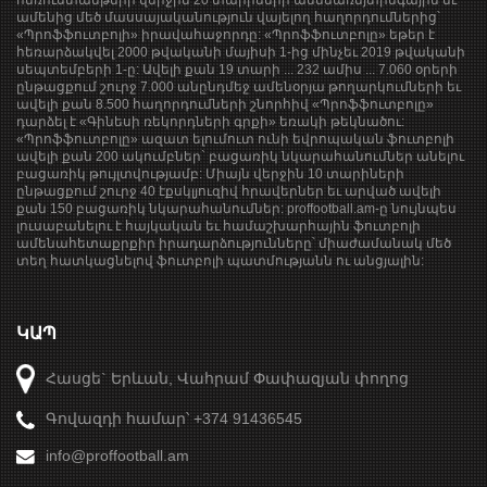
հեռուստաեթերի վերջին 20 տարիների ամենառեյտինգային եւ
ամենից մեծ մասսայականություն վայելող հաղորդումներից՝
«Պրոֆֆուտբոլի» իրավահաջորդը: «Պրոֆֆուտբոլը» եթեր է
հեռարձակվել 2000 թվականի մայիսի 1-ից մինչեւ 2019 թվականի
սեպտեմբերի 1-ը: Ավելի քան 19 տարի ... 232 ամիս ... 7.060 օրերի
ընթացքում շուրջ 7.000 անընդմեջ ամենօրյա թողարկումների եւ
ավելի քան 8.500 հաղորդումների շնորհիվ «Պրոֆֆուտբոլը»
դարձել է «Գինեսի ռեկորդների գրքի» եռակի թեկնածու:
«Պրոֆֆուտբոլը» ազատ ելումուտ ունի եվրոպական ֆուտբոլի
ավելի քան 200 ակումբներ` բացառիկ նկարահանումներ անելու
բացառիկ թույլտվությամբ: Միայն վերջին 10 տարիների
ընթացքում շուրջ 40 էքսկլյուզիվ հրավերներ եւ արված ավելի
քան 150 բացառիկ նկարահանումներ: proffootball.am-ը նույնպես
լուսաբանելու է հայկական եւ համաշխարհային ֆուտբոլի
ամենահետաքրքիր իրադարձությունները՝ միաժամանակ մեծ
տեղ հատկացնելով ֆուտբոլի պատմությանն ու անցյալին:
ԿԱՊ
Հասցե` Երևան, Վահրամ Փափազյան փողոց
Գովազդի համար՝ +374 91436545
info@proffootball.am