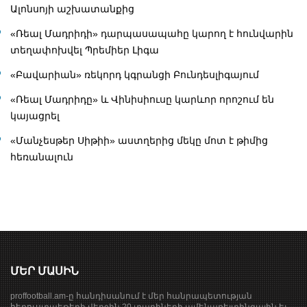
Ալոնսոյի աշխատանքից
«Ռեալ Մադրիդի» դարպասապահը կարող է հունվարին
տեղափոխվել Պրեմիեր Լիգա
«Բավարիան» ռեկորդ կգրանցի Բունդեսլիգայում
«Ռեալ Մադրիդը» և Վինիսիուսը կարևոր որոշում են
կայացրել
«Մանչեսթեր Սիթիի» աստղերից մեկը մոտ է թիմից
հեռանալուն
ՄԵՐ ՄԱՍԻՆ
proffootball.am-ը հանդիսանում է մեր հանրապետության