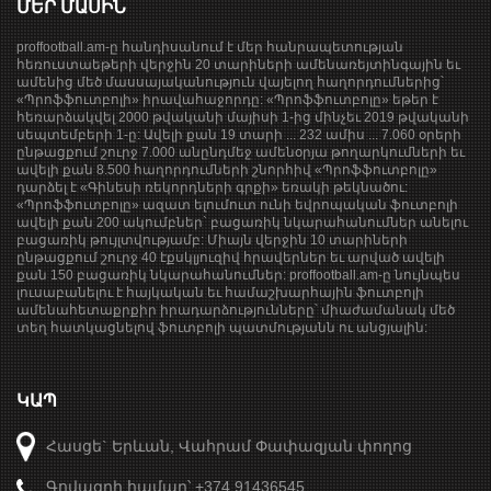
ՄԵՐ ՄԱՍԻՆ
proffootball.am-ը հանդիսանում է մեր հանրապետության
հեռուստաեթերի վերջին 20 տարիների ամենառեյտինգային եւ
ամենից մեծ մասսայականություն վայելող հաղորդումներից՝
«Պրոֆֆուտբոլի» իրավահաջորդը: «Պրոֆֆուտբոլը» եթեր է
հեռարձակվել 2000 թվականի մայիսի 1-ից մինչեւ 2019 թվականի
սեպտեմբերի 1-ը: Ավելի քան 19 տարի ... 232 ամիս ... 7.060 օրերի
ընթացքում շուրջ 7.000 անընդմեջ ամենօրյա թողարկումների եւ
ավելի քան 8.500 հաղորդումների շնորհիվ «Պրոֆֆուտբոլը»
դարձել է «Գինեսի ռեկորդների գրքի» եռակի թեկնածու:
«Պրոֆֆուտբոլը» ազատ ելումուտ ունի եվրոպական ֆուտբոլի
ավելի քան 200 ակումբներ` բացառիկ նկարահանումներ անելու
բացառիկ թույլտվությամբ: Միայն վերջին 10 տարիների
ընթացքում շուրջ 40 էքսկլյուզիվ հրավերներ եւ արված ավելի
քան 150 բացառիկ նկարահանումներ: proffootball.am-ը նույնպես
լուսաբանելու է հայկական եւ համաշխարհային ֆուտբոլի
ամենահետաքրքիր իրադարձությունները՝ միաժամանակ մեծ
տեղ հատկացնելով ֆուտբոլի պատմությանն ու անցյալին:
ԿԱՊ
Հասցե` Երևան, Վահրամ Փափազյան փողոց
Գովազդի համար՝ +374 91436545