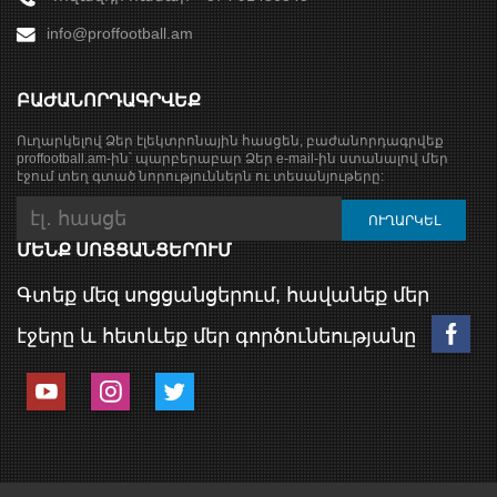
info@proffootball.am
ԲԱԺԱՆՈՐԴԱԳՐՎԵՔ
Ուղարկելով Ձեր էլեկտրոնային հասցեն, բաժանորդագրվեք
proffootball.am-ին՝ պարբերաբար Ձեր e-mail-ին ստանալով մեր
էջում տեղ գտած նորություններն ու տեսանյութերը:
ՄԵՆՔ ՍՈՑՑԱՆՑԵՐՈՒՄ
Գտեք մեզ սոցցանցերում, հավանեք մեր
էջերը և հետևեք մեր գործունեությանը