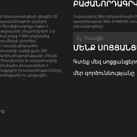
ԲԱԺԱՆՈՐԴԱԳՐ
ան հեռուստաեթերի վերջին 20
Ուղարկելով Ձեր էլեկտրոնային հ
յականություն վայելող
պարբերաբար Ձեր e-mail-ին ստա
«Պրոֆֆուտբոլը» եթեր է
տեսանյութերը:
9 թվականի սեպտեմբերի 1-ը:
քում շուրջ 7.000 անընդմեջ
դումների շնորհիվ
ի» եռակի թեկնածու:
ՄԵՆՔ ՍՈՑՑԱՆՑ
ուտբոլի ավելի քան 200
ռիկ թույլտվությամբ: Միայն
վ հրավերներ եւ արված ավելի
Գտեք մեզ սոցցանցերո
նույնպես լուսաբանելու է
աքրքիր իրադարձությունները՝
մեր գործունեությանը
ությանն ու անցյալին:
ոց