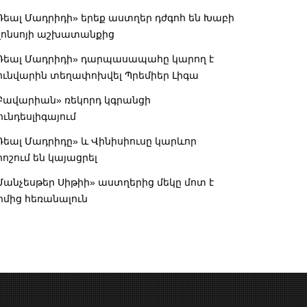
Ռեալ Մադրիդի» երեք աստղեր դժգոհ են Խաբի
լոնսոյի աշխատանքից
Ռեալ Մադրիդի» դարպասապահը կարող է
ունվարին տեղափոխվել Պրեմիեր Լիգա
Բավարիան» ռեկորդ կգրանցի
ունդեսլիգայում
Ռեալ Մադրիդը» և Վինիսիուսը կարևոր
րոշում են կայացրել
Մանչեսթեր Սիթիի» աստղերից մեկը մոտ է
իմից հեռանալուն