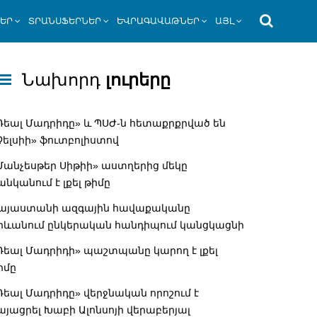
ՆԵՐ
ՏՐԱՆՍՖԵՐՆԵՐ
ԵՎՐԱԳԱՎԱԹՆԵՐ
ԱՅԼ
Նախորդ
լուրերը
Ռեալ Մադրիդը» և ՊՍԺ-ն հետաքրքրված են
Չելսիի» ֆուտբոլիստով
Մանչեսթեր Սիթիի» աստղերից մեկը
անկանում է լքել թիմը
այաստանի ազգային հավաքականը
րևանում ընկերական հանդիպում կանցկացնի
Ռեալ Մադրիդի» պաշտպանը կարող է լքել
իմը
Ռեալ Մադրիդը» վերջնական որոշում է
այացրել Խաբի Ալոնսոյի վերաբերյալ