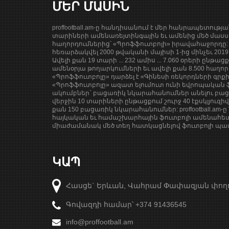
ՄԵՐ ՄԱՍԻՆ
proffootball.am-ը հանդիսանում է մեր հանրապետությ
տարիների ամենառեյտինգային եւ ամենից մեծ մասսա
հաղորդումներից՝ «Պրոֆֆուտբոլի» իրավահաջորդը: 
հեռարձակվել 2000 թվականի մայիսի 1-ից մինչեւ 201
Ավելի քան 19 տարի ... 232 ամիս ... 7.060 օրերի ընթաց
ամենօրյա թողարկումների եւ ավելի քան 8.500 հաղոր
«Պրոֆֆուտբոլը» դարձել է «Գինեսի ռեկորդների գրք
«Պրոֆֆուտբոլը» ազատ ելումուտ ունի եվրոպական ֆ
ակումբներ` բացառիկ նկարահանումներ անելու բացա
վերջին 10 տարիների ընթացքում շուրջ 40 էքսկլյուզի
քան 150 բացառիկ նկարահանումներ: proffootball.am-ը 
հայկական եւ համաշխարհային ֆուտբոլի ամենահետ
միաժամանակ մեծ տեղ հատկացնելով ֆուտբոլի պատմ
ԿԱՊ
Հասցե` Երևան, Վահրամ Փափազյան փող
Գովազդի համար՝ +374 91436545
info@proffootball.am