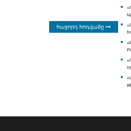
«
Ա
«
հաջորդ հոդվածը
հ
«
Բ
«
ո
«
թ