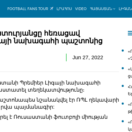
FOOTBALL FANS TOUR
ԼՐԱՀՈՍ
VIDEO
ՀԱՅԱՍՏԱՆ
ԼԻԳԱ
տուրյանցը հեռացավ
գայի նախագահի պաշտոնից
«
Jun 27, 2022
«
«
ց
աստանի Պրեմիեր Լիգայի նախագահի
Հ
աստատել տեղեկատվությունը։
Ե
պաշտոնապես նշանակվել էր ՌՊԼ ղեկավարի
«
տարվա պայմանագիր:
թ
ել է Ռուսաստանի ֆուտբոլի միության
«
կ