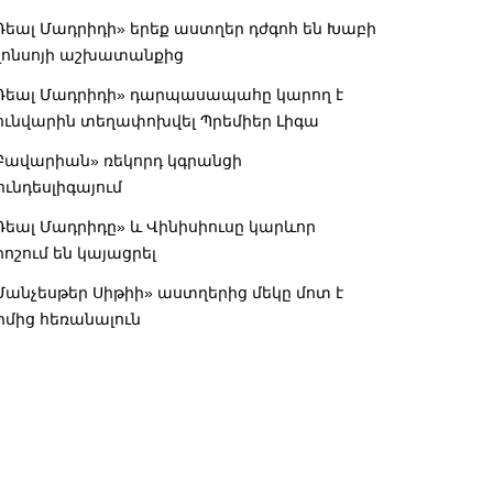
Ռեալ Մադրիդի» երեք աստղեր դժգոհ են Խաբի
լոնսոյի աշխատանքից
Ռեալ Մադրիդի» դարպասապահը կարող է
ունվարին տեղափոխվել Պրեմիեր Լիգա
Բավարիան» ռեկորդ կգրանցի
ունդեսլիգայում
Ռեալ Մադրիդը» և Վինիսիուսը կարևոր
րոշում են կայացրել
Մանչեսթեր Սիթիի» աստղերից մեկը մոտ է
իմից հեռանալուն