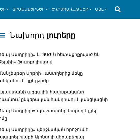
ՆԵՐ
ՏՐԱՆՍՖԵՐՆԵՐ
ԵՎՐԱԳԱՎԱԹՆԵՐ
ԱՅԼ
Նախորդ
լուրերը
Ռեալ Մադրիդը» և ՊՍԺ-ն հետաքրքրված են
Չելսիի» ֆուտբոլիստով
Մանչեսթեր Սիթիի» աստղերից մեկը
անկանում է լքել թիմը
այաստանի ազգային հավաքականը
րևանում ընկերական հանդիպում կանցկացնի
Ռեալ Մադրիդի» պաշտպանը կարող է լքել
իմը
Ռեալ Մադրիդը» վերջնական որոշում է
այացրել Խաբի Ալոնսոյի վերաբերյալ