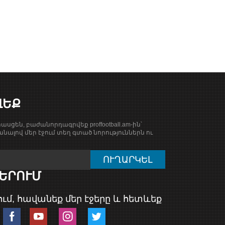
ՎԵՔ
ասցեն, բաժանորդագրվեք proffootball.am-ին՝
նալով մեր էջում տեղ գտած նորություններն ու
ԵՐՈՒՄ
ւմ, հավանեք մեր էջերը և հետևեք