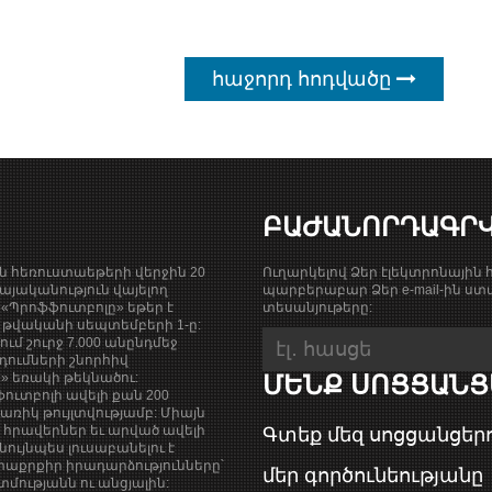
հաջորդ հոդվածը
ԲԱԺԱՆՈՐԴԱԳՐ
ան հեռուստաեթերի վերջին 20
Ուղարկելով Ձեր էլեկտրոնային հ
յականություն վայելող
պարբերաբար Ձեր e-mail-ին ստա
«Պրոֆֆուտբոլը» եթեր է
տեսանյութերը:
9 թվականի սեպտեմբերի 1-ը:
քում շուրջ 7.000 անընդմեջ
դումների շնորհիվ
ի» եռակի թեկնածու:
ՄԵՆՔ ՍՈՑՑԱՆՑ
ուտբոլի ավելի քան 200
ռիկ թույլտվությամբ: Միայն
վ հրավերներ եւ արված ավելի
Գտեք մեզ սոցցանցերո
նույնպես լուսաբանելու է
աքրքիր իրադարձությունները՝
մեր գործունեությանը
ությանն ու անցյալին: