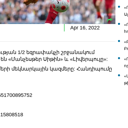
«
Ա
«
Apr 16, 2022
հ
«
Բ
ւթյան 1/2 եզրափակչի շրջանակում
ն «Մանչեսթեր Սիթին» և «Լիվերպուլը»:
«
ո
մերի մեկնարկային կազմերը: Հանդիպումը
«
թ
21651700895752
0415808518