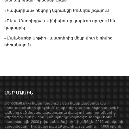
տեղափոխվել Պրեմիեր Լիգա
«Բավարիան» ռեկորդ կգրանցի Բունդեսլիգայում
«Ռեալ Մադրիդը» և Վինիսիուսը կարևոր որոշում են
կայացրել
«Մանչեսթեր Սիթիի» աստղերից մեկը մոտ է թիմից
հեռանալուն
ՄԵՐ ՄԱՍԻՆ
proffootball.am-ը հանդիսանում է մեր հանրապետության
հեռուստաեթերի վերջին 20 տարիների ամենառեյտինգային եւ
ամենից մեծ մասսայականություն վայելող հաղորդումներից՝
«Պրոֆֆուտբոլի» իրավահաջորդը: «Պրոֆֆուտբոլը» եթեր է
հեռարձակվել 2000 թվականի մայիսի 1-ից մինչեւ 2019 թվականի
սեպտեմբերի 1-ը: Ավելի քան 19 տարի ... 232 ամիս ... 7.060 օրերի