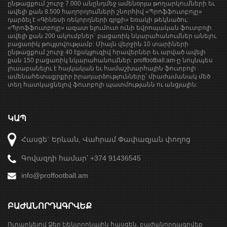
ընթացքում շուրջ 7.000 անընդմեջ ամենօրյա թողարկումների եւ
ավելի քան 8.500 հաղորդումների շնորհիվ «Պրոֆֆուտբոլը»
դարձել է «Գինեսի ռեկորդների գրքի» եռակի թեկնածու:
«Պրոֆֆուտբոլը» ազատ ելումուտ ունի եվրոպական ֆուտբոլի
ավելի քան 200 ակումբներ` բացառիկ նկարահանումներ անելու
բացառիկ թույլտվությամբ: Միայն վերջին 10 տարիների
ընթացքում շուրջ 40 էքսկլյուզիվ հրավերներ եւ արված ավելի
քան 150 բացառիկ նկարահանումներ: proffootball.am-ը նույնպես
լուսաբանելու է հայկական եւ համաշխարհային ֆուտբոլի
ամենահետաքրքիր իրադարձությունները՝ միաժամանակ մեծ
տեղ հատկացնելով ֆուտբոլի պատմությանն ու անցյալին:
ԿԱՊ
Հասցե` Երևան, Վահրամ Փափազյան փողոց
Գովազդի համար՝ +374 91436545
info@proffootball.am
ԲԱԺԱՆՈՐԴԱԳՐՎԵՔ
Ուղարկելով Ձեր էլեկտրոնային հասցեն, բաժանորդագրվեք