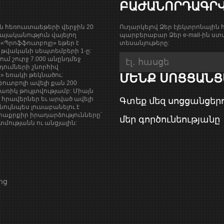
ԲԱԺԱՆՈՐԴԱԳՐ
ան հեռուստաեթերի վերջին 20
Ուղարկելով Ձեր էլեկտրոնային հ
յականություն վայելող
պարբերաբար Ձեր e-mail-ին ստա
«Պրոֆֆուտբոլը» եթեր է
տեսանյութերը:
9 թվականի սեպտեմբերի 1-ը:
քում շուրջ 7.000 անընդմեջ
դումների շնորհիվ
ի» եռակի թեկնածու:
ՄԵՆՔ ՍՈՑՑԱՆՑ
ուտբոլի ավելի քան 200
ռիկ թույլտվությամբ: Միայն
վ հրավերներ եւ արված ավելի
Գտեք մեզ սոցցանցերո
նույնպես լուսաբանելու է
աքրքիր իրադարձությունները՝
մեր գործունեությանը
ությանն ու անցյալին:
ոց