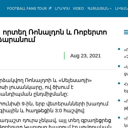
FOOTBALL FANS TOUR
ԼՐԱՀՈՍ
VIDEO
ՀԱՅԱՍՏԱՆ
ԼԻԳԱ
, որտեղ Ռոնալդոն և Ռոբերտո
րձարանում
«
Aug 23, 2021
«
«
ց
հարձակվող Ռոնալդոի և «Սելեսաոյի»
Հ
 լուսանկարը, ով ծխում է
Ե
հանդիպման ընդմիջմանը:
«
հունիսի 9-ին, երբ վետերանների խաղում
թ
իային և հաղթեցին 3:0 հաշվով:
«
դաշտ դուրս չեկավ, այլ տեղ զբաղեցրեց
կ
Ռոբերտո Կառլոսը խաղում էր սովորական