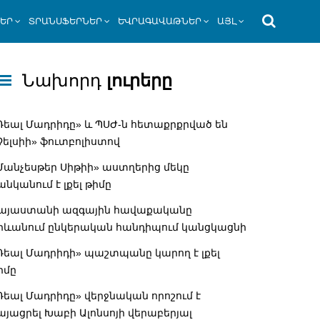
ՆԵՐ
ՏՐԱՆՍՖԵՐՆԵՐ
ԵՎՐԱԳԱՎԱԹՆԵՐ
ԱՅԼ
Նախորդ
լուրերը
Ռեալ Մադրիդը» և ՊՍԺ-ն հետաքրքրված են
Չելսիի» ֆուտբոլիստով
Մանչեսթեր Սիթիի» աստղերից մեկը
անկանում է լքել թիմը
այաստանի ազգային հավաքականը
րևանում ընկերական հանդիպում կանցկացնի
Ռեալ Մադրիդի» պաշտպանը կարող է լքել
իմը
Ռեալ Մադրիդը» վերջնական որոշում է
այացրել Խաբի Ալոնսոյի վերաբերյալ