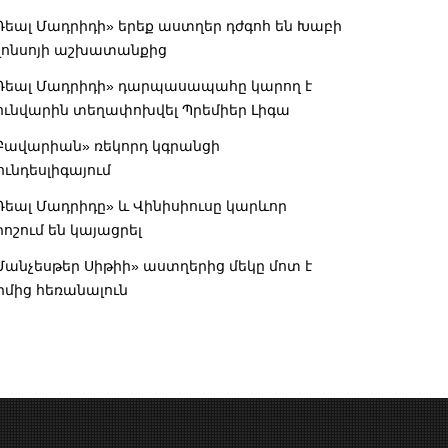
Ռեալ Մադրիդի» երեք աստղեր դժգոհ են Խաբի
լոնսոյի աշխատանքից
Ռեալ Մադրիդի» դարպասապահը կարող է
ունվարին տեղափոխվել Պրեմիեր Լիգա
Բավարիան» ռեկորդ կգրանցի
ունդեսլիգայում
Ռեալ Մադրիդը» և Վինիսիուսը կարևոր
րոշում են կայացրել
Մանչեսթեր Սիթիի» աստղերից մեկը մոտ է
իմից հեռանալուն