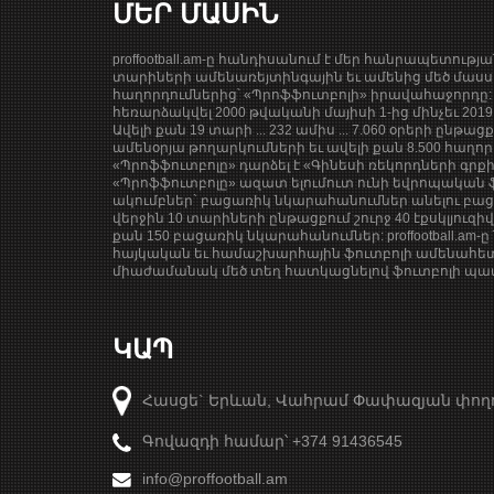
ՄԵՐ ՄԱՍԻՆ
proffootball.am-ը հանդիսանում է մեր հանրապետությ
տարիների ամենառեյտինգային եւ ամենից մեծ մասսա
հաղորդումներից՝ «Պրոֆֆուտբոլի» իրավահաջորդը: 
հեռարձակվել 2000 թվականի մայիսի 1-ից մինչեւ 201
Ավելի քան 19 տարի ... 232 ամիս ... 7.060 օրերի ընթաց
ամենօրյա թողարկումների եւ ավելի քան 8.500 հաղոր
«Պրոֆֆուտբոլը» դարձել է «Գինեսի ռեկորդների գրք
«Պրոֆֆուտբոլը» ազատ ելումուտ ունի եվրոպական ֆ
ակումբներ` բացառիկ նկարահանումներ անելու բացա
վերջին 10 տարիների ընթացքում շուրջ 40 էքսկլյուզի
քան 150 բացառիկ նկարահանումներ: proffootball.am-ը 
հայկական եւ համաշխարհային ֆուտբոլի ամենահետ
միաժամանակ մեծ տեղ հատկացնելով ֆուտբոլի պատմ
ԿԱՊ
Հասցե` Երևան, Վահրամ Փափազյան փող
Գովազդի համար՝ +374 91436545
info@proffootball.am