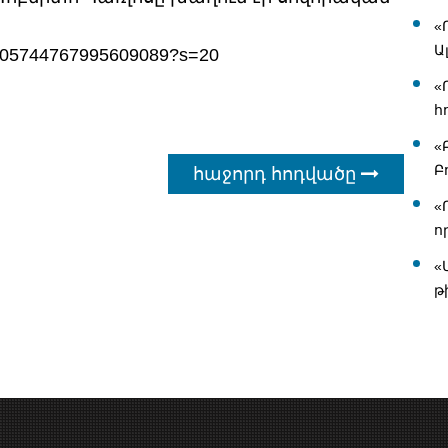
«
Ա
s/1005744767995609089?s=20
«
հ
«
Բ
հաջորդ հոդվածը
«
ո
«
թ