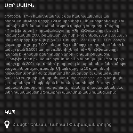
ՄԵՐ ՄԱՍԻՆ
proffootball.am-ը հանդիսանում է մեր հանրապետության
հեռուստաեթերի վերջին 20 տարիների ամենառեյտինգային եւ
ամենից մեծ մասսայականություն վայելող հաղորդումներից՝
«Պրոֆֆուտբոլի» իրավահաջորդը: «Պրոֆֆուտբոլը» եթեր է
հեռարձակվել 2000 թվականի մայիսի 1-ից մինչեւ 2019 թվականի
սեպտեմբերի 1-ը: Ավելի քան 19 տարի ... 232 ամիս ... 7.060 օրերի
ընթացքում շուրջ 7.000 անընդմեջ ամենօրյա թողարկումների եւ
ավելի քան 8.500 հաղորդումների շնորհիվ «Պրոֆֆուտբոլը»
դարձել է «Գինեսի ռեկորդների գրքի» եռակի թեկնածու:
«Պրոֆֆուտբոլը» ազատ ելումուտ ունի եվրոպական ֆուտբոլի
ավելի քան 200 ակումբներ` բացառիկ նկարահանումներ անելու
բացառիկ թույլտվությամբ: Միայն վերջին 10 տարիների
ընթացքում շուրջ 40 էքսկլյուզիվ հրավերներ եւ արված ավելի
քան 150 բացառիկ նկարահանումներ: proffootball.am-ը նույնպես
լուսաբանելու է հայկական եւ համաշխարհային ֆուտբոլի
ամենահետաքրքիր իրադարձությունները՝ միաժամանակ մեծ
տեղ հատկացնելով ֆուտբոլի պատմությանն ու անցյալին:
ԿԱՊ
Հասցե` Երևան, Վահրամ Փափազյան փողոց