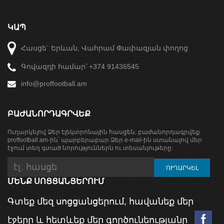
ԿԱՊ
Հասցե` Երևան, Վահրամ Փափազյան փողոց
Գովազդի համար՝ +374 91436545
info@proffootball.am
ԲԱԺԱՆՈՐԴԱԳՐՎԵՔ
Ուղարկելով Ձեր էլեկտրոնային հասցեն, բաժանորդագրվեք
proffootball.am-ին՝ պարբերաբար Ձեր e-mail-ին ստանալով մեր
էջում տեղ գտած նորություններն ու տեսանյութերը:
ՄԵՆՔ ՍՈՑՑԱՆՑԵՐՈՒՄ
Գտեք մեզ սոցցանցերում, հավանեք մեր
էջերը և հետևեք մեր գործունեությանը