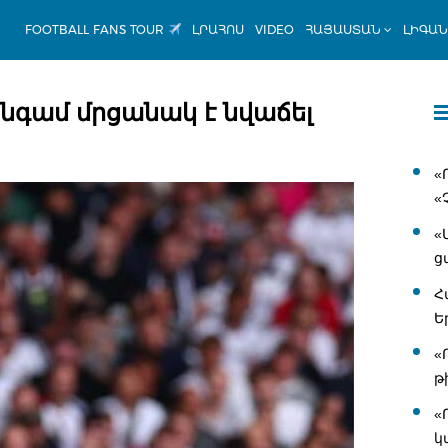
FOOTBALL FANS TOUR
ԼՐԱՀՈՍ
VIDEO
ՀԱՅԱՍՏԱՆ
ԼԻԳԱ
նգամ մրցանակ է նվաճել
«
«
«
ց
Հ
Ե
«
թ
«
կ