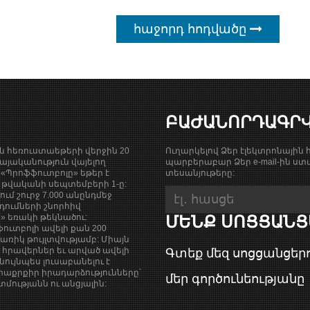
հաջորդ հոդվածը
ԲԱԺԱՆՈՐԴԱԳՐ
ան հեռուստաեթերի վերջին 20
Ուղարկելով Ձեր էլեկտրոնային հ
յականություն վայելող
պարբերաբար Ձեր e-mail-ին ստա
«Պրոֆֆուտբոլը» եթեր է
տեսանյութերը:
9 թվականի սեպտեմբերի 1-ը:
քում շուրջ 7.000 անընդմեջ
դումների շնորհիվ
ի» եռակի թեկնածու:
ՄԵՆՔ ՍՈՑՑԱՆՑ
ուտբոլի ավելի քան 200
ռիկ թույլտվությամբ: Միայն
վ հրավերներ եւ արված ավելի
Գտեք մեզ սոցցանցերո
նույնպես լուսաբանելու է
աքրքիր իրադարձությունները՝
մեր գործունեությանը
ությանն ու անցյալին: