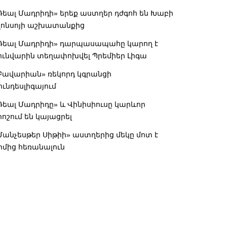
Ռեալ Մադրիդի» երեք աստղեր դժգոհ են Խաբի
լոնսոյի աշխատանքից
Ռեալ Մադրիդի» դարպասապահը կարող է
ունվարին տեղափոխվել Պրեմիեր Լիգա
Բավարիան» ռեկորդ կգրանցի
ունդեսլիգայում
Ռեալ Մադրիդը» և Վինիսիուսը կարևոր
րոշում են կայացրել
Մանչեսթեր Սիթիի» աստղերից մեկը մոտ է
իմից հեռանալուն