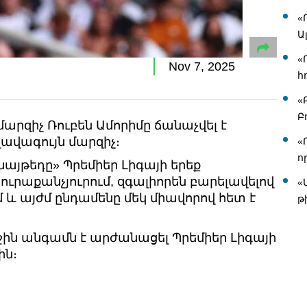
«
Ա
«
Nov 7, 2025
հ
«
Բ
արզիչ Ռուբեն Ամորիմը ճանաչվել է
լավագույն մարզիչ։
«
ո
նայթեդը» Պրեմիեր Լիգայի երեք
յուրաքանչյուրում, զգալիորեն բարելավելով
«
 և այժմ ընդամենը մեկ միավորով հետ է
թ
աջին անգամն է արժանացել Պրեմիեր Լիգայի
ին։