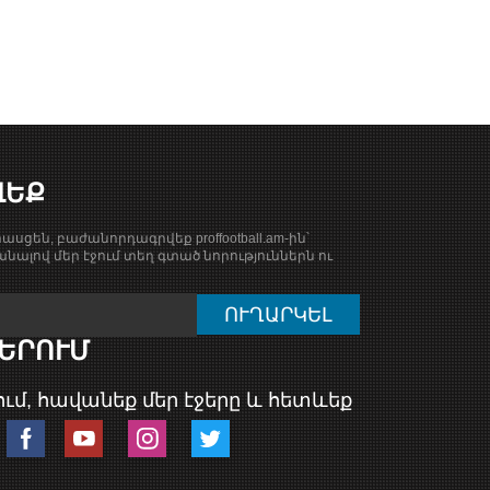
ՎԵՔ
ասցեն, բաժանորդագրվեք proffootball.am-ին՝
նալով մեր էջում տեղ գտած նորություններն ու
ԵՐՈՒՄ
ւմ, հավանեք մեր էջերը և հետևեք