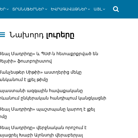
ՆԵՐ
ՏՐԱՆՍՖԵՐՆԵՐ
ԵՎՐԱԳԱՎԱԹՆԵՐ
ԱՅԼ
Նախորդ
լուրերը
Ռեալ Մադրիդը» և ՊՍԺ-ն հետաքրքրված են
Չելսիի» ֆուտբոլիստով
Մանչեսթեր Սիթիի» աստղերից մեկը
անկանում է լքել թիմը
այաստանի ազգային հավաքականը
րևանում ընկերական հանդիպում կանցկացնի
Ռեալ Մադրիդի» պաշտպանը կարող է լքել
իմը
Ռեալ Մադրիդը» վերջնական որոշում է
այացրել Խաբի Ալոնսոյի վերաբերյալ