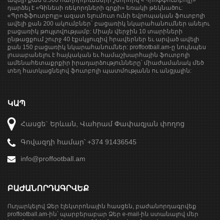
ավելի քան 8.500 հաղորդումների շնորհիվ «Պրոֆֆուտբոլը»
դարձել է «Գինեսի ռեկորդների գրքի» եռակի թեկնածու:
«Պրոֆֆուտբոլը» ազատ ելումուտ ունի եվրոպական ֆուտբոլի
ավելի քան 200 ակումբներ` բացառիկ նկարահանումներ անելու
բացառիկ թույլտվությամբ: Միայն վերջին 10 տարիների
ընթացքում շուրջ 40 էքսկլյուզիվ հրավերներ եւ արված ավելի
քան 150 բացառիկ նկարահանումներ: proffootball.am-ը նույնպես
լուսաբանելու է հայկական եւ համաշխարհային ֆուտբոլի
ամենահետաքրքիր իրադարձությունները՝ միաժամանակ մեծ
տեղ հատկացնելով ֆուտբոլի պատմությանն ու անցյալին:
ԿԱՊ
Հասցե` Երևան, Վահրամ Փափազյան փողոց
Գովազդի համար՝ +374 91436545
info@proffootball.am
ԲԱԺԱՆՈՐԴԱԳՐՎԵՔ
Ուղարկելով Ձեր էլեկտրոնային հասցեն, բաժանորդագրվեք
proffootball.am-ին՝ պարբերաբար Ձեր e-mail-ին ստանալով մեր