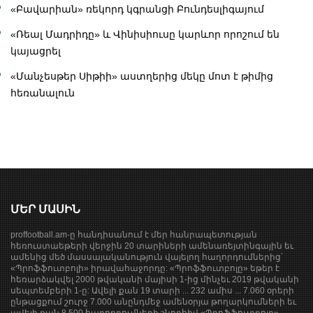
«Բավարիան» ռեկորդ կգրանցի Բունդեսլիգայում
«Ռեալ Մադրիդը» և Վինիսիուսը կարևոր որոշում են
կայացրել
«Մանչեսթեր Սիթիի» աստղերից մեկը մոտ է թիմից
հեռանալուն
ՄԵՐ ՄԱՍԻՆ
proffootball.am-ը հանդիսանում է մեր հանրապետության
հեռուստաեթերի վերջին 20 տարիների ամենառեյտինգային եւ
ամենից մեծ մասսայականություն վայելող հաղորդումներից՝
«Պրոֆֆուտբոլի» իրավահաջորդը: «Պրոֆֆուտբոլը» եթեր է
հեռարձակվել 2000 թվականի մայիսի 1-ից մինչեւ 2019 թվականի
սեպտեմբերի 1-ը: Ավելի քան 19 տարի ... 232 ամիս ... 7.060 օրերի
ընթացքում շուրջ 7.000 անընդմեջ ամենօրյա թողարկումների եւ