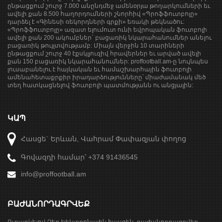
ընթացքում շուրջ 7.000 անընդմեջ ամենօրյա թողարկումների եւ
ավելի քան 8.500 հաղորդումների շնորհիվ «Պրոֆֆուտբոլը»
դարձել է «Գինեսի ռեկորդների գրքի» եռակի թեկնածու:
«Պրոֆֆուտբոլը» ազատ ելումուտ ունի եվրոպական ֆուտբոլի
ավելի քան 200 ակումբներ` բացառիկ նկարահանումներ անելու
բացառիկ թույլտվությամբ: Միայն վերջին 10 տարիների
ընթացքում շուրջ 40 էքսկլյուզիվ հրավերներ եւ արված ավելի
քան 150 բացառիկ նկարահանումներ: proffootball.am-ը նույնպես
լուսաբանելու է հայկական եւ համաշխարհային ֆուտբոլի
ամենահետաքրքիր իրադարձությունները՝ միաժամանակ մեծ
տեղ հատկացնելով ֆուտբոլի պատմությանն ու անցյալին:
ԿԱՊ
Հասցե` Երևան, Վահրամ Փափազյան փողոց
Գովազդի համար՝ +374 91436545
info@proffootball.am
ԲԱԺԱՆՈՐԴԱԳՐՎԵՔ