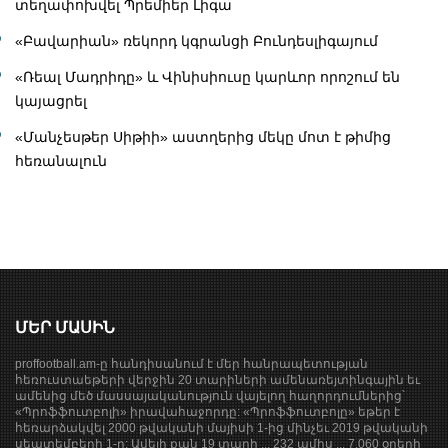
տեղափոխվել Պրեմիեր Լիգա
«Բավարիան» ռեկորդ կգրանցի Բունդեսլիգայում
«Ռեալ Մադրիդը» և Վինիսիուսը կարևոր որոշում են
կայացրել
«Մանչեսթեր Սիթիի» աստղերից մեկը մոտ է թիմից
հեռանալուն
ՄԵՐ ՄԱՍԻՆ
proffootball.am-ը հանդիսանում է մեր հանրապետության
հեռուստաեթերի վերջին 20 տարիների ամենառեյտինգային եւ
ամենից մեծ մասսայականություն վայելող հաղորդումներից՝
«Պրոֆֆուտբոլի» իրավահաջորդը: «Պրոֆֆուտբոլը» եթեր է
հեռարձակվել 2000 թվականի մայիսի 1-ից մինչեւ 2019 թվականի
սեպտեմբերի 1-ը: Ավելի քան 19 տարի ... 232 ամիս ... 7.060 օրերի