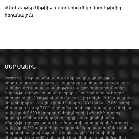
«Մանչեսթեր Սիթիի» աստղերից մեկը մոտ է թիմից
հեռանալուն
ՄԵՐ ՄԱՍԻՆ
proffootball.am-ը հանդիսանում է մեր հանրապետության
հեռուստաեթերի վերջին 20 տարիների ամենառեյտինգային եւ
ամենից մեծ մասսայականություն վայելող հաղորդումներից՝
«Պրոֆֆուտբոլի» իրավահաջորդը: «Պրոֆֆուտբոլը» եթեր է
հեռարձակվել 2000 թվականի մայիսի 1-ից մինչեւ 2019 թվականի
սեպտեմբերի 1-ը: Ավելի քան 19 տարի ... 232 ամիս ... 7.060 օրերի
ընթացքում շուրջ 7.000 անընդմեջ ամենօրյա թողարկումների եւ
ավելի քան 8.500 հաղորդումների շնորհիվ «Պրոֆֆուտբոլը»
դարձել է «Գինեսի ռեկորդների գրքի» եռակի թեկնածու:
«Պրոֆֆուտբոլը» ազատ ելումուտ ունի եվրոպական ֆուտբոլի
ավելի քան 200 ակումբներ` բացառիկ նկարահանումներ անելու
բացառիկ թույլտվությամբ: Միայն վերջին 10 տարիների
ընթացքում շուրջ 40 էքսկլյուզիվ հրավերներ եւ արված ավելի