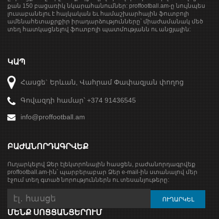
քան 150 բացառիկ նկարահանումներ: proffootball.am-ը նույնպես
լուսաբանելու է հայկական եւ համաշխարհային ֆուտբոլի
ամենահետաքրքիր իրադարձությունները՝ միաժամանակ մեծ
տեղ հատկացնելով ֆուտբոլի պատմությանն ու անցյալին:
ԿԱՊ
Հասցե` Երևան, Վահրամ Փափազյան փողոց
Գովազդի համար՝ +374 91436545
info@proffootball.am
ԲԱԺԱՆՈՐԴԱԳՐՎԵՔ
Ուղարկելով Ձեր էլեկտրոնային հասցեն, բաժանորդագրվեք
proffootball.am-ին՝ պարբերաբար Ձեր e-mail-ին ստանալով մեր
էջում տեղ գտած նորություններն ու տեսանյութերը:
ՄԵՆՔ ՍՈՑՑԱՆՑԵՐՈՒՄ