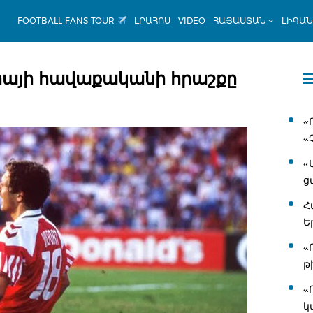
FOOTBALL FANS TOUR
ԼՐԱՀՈՍ
VIDEO
ՀԱՅԱՍՏԱՆ
ԼԻԳԱ
նիայի հավաքականի հրաշքը
«
«
«
ց
Հ
Ե
«
թ
«
կ