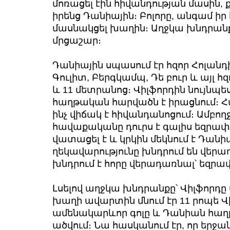
մոռացել էին հիվանդության մասին, ք
իրենց Դանիային։ Բոլորը, անգամ իր
մասնակցել խաղին։ Աղջկա խնդրանք
մրցաշար։
Դանիային սպասում էր հզոր Հոլանդ
Գուլիտ, Բերգկամպ, Դե բուր և այլ հ
և 11 մետրանոց։ Վիլֆորդին նույնպե
հաղթական հարվածն է իրացնում։ Հ
ինչ վիճակ է հիվանդանոցում։ Ամբողջ
հավաքականը դուրս է գալիս եզրափա
վատացել է և կրկին մեկնում է Դան
ղեկավարությունը խնդրում են վերա
խնդրում է հորը վերադառնալ՝ եզրա
Լսելով աղջկա խնդրանքը՝ Վիլֆորդը 
խաղի ավարտին մնում էր 11 րոպե Վի
ամենակարևոր գոլը և Դանիան հաղթո
ածվում։ Նա հասկանում էր, որ երջա