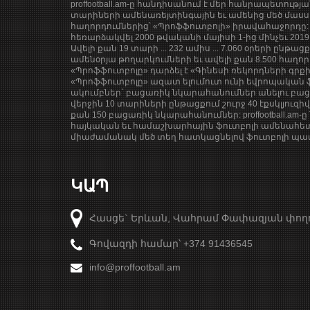
proffootball.am-ը հանդիսանում է մեր հանրապետությ
տարիների ամենառեյտինգային եւ ամենից մեծ մասսա
հաղորդումներից՝ «Պրոֆֆուտբոլի» իրավահաջորդը: 
հեռարձակվել 2000 թվականի մայիսի 1-ից մինչեւ 201
Ավելի քան 19 տարի ... 232 ամիս ... 7.060 օրերի ընթաց
ամենօրյա թողարկումների եւ ավելի քան 8.500 հաղոր
«Պրոֆֆուտբոլը» դարձել է «Գինեսի ռեկորդների գրք
«Պրոֆֆուտբոլը» ազատ ելումուտ ունի եվրոպական ֆ
ակումբներ` բացառիկ նկարահանումներ անելու բացա
վերջին 10 տարիների ընթացքում շուրջ 40 էքսկլյուզի
քան 150 բացառիկ նկարահանումներ: proffootball.am-ը 
հայկական եւ համաշխարհային ֆուտբոլի ամենահետ
միաժամանակ մեծ տեղ հատկացնելով ֆուտբոլի պատմ
ԿԱՊ
Հասցե` Երևան, Վահրամ Փափազյան փող
Գովազդի համար՝ +374 91436545
info@proffootball.am