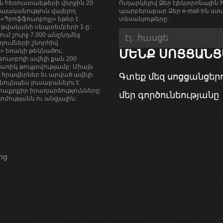
ան հեռուստաեթերի վերջին 20
Ուղարկելով Ձեր էլեկտրոնային հ
յականություն վայելող
պարբերաբար Ձեր e-mail-ին ստա
«Պրոֆֆուտբոլը» եթեր է
տեսանյութերը:
9 թվականի սեպտեմբերի 1-ը:
քում շուրջ 7.000 անընդմեջ
դումների շնորհիվ
ի» եռակի թեկնածու:
ՄԵՆՔ ՍՈՑՑԱՆՑ
ուտբոլի ավելի քան 200
ռիկ թույլտվությամբ: Միայն
վ հրավերներ եւ արված ավելի
Գտեք մեզ սոցցանցերո
նույնպես լուսաբանելու է
աքրքիր իրադարձությունները՝
մեր գործունեությանը
ությանն ու անցյալին:
ոց