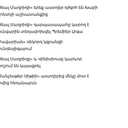
Ռեալ Մադրիդի» երեք աստղեր դժգոհ են Խաբի
լոնսոյի աշխատանքից
Ռեալ Մադրիդի» դարպասապահը կարող է
ունվարին տեղափոխվել Պրեմիեր Լիգա
Բավարիան» ռեկորդ կգրանցի
ունդեսլիգայում
Ռեալ Մադրիդը» և Վինիսիուսը կարևոր
րոշում են կայացրել
Մանչեսթեր Սիթիի» աստղերից մեկը մոտ է
իմից հեռանալուն