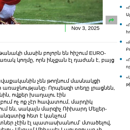
«
Ա
«
Nov 3, 2025
հ
«
Բ
նակի մասին բոլորն են հիշում EURO-
առակ կողմը, որն ինչքան էլ դաժան է, բայց
«
ո
«
վաքականին չեն թողնում մասնակցի
թ
ի առաջնությանը։ Որպեսզի տեղը լրացնեն,
ին, ովքեր խաղալու էին
ւմ ոչ ոք չէր հավատում, մարդիկ
ւմ են, սակայն մարզիչ Ռիխարդ Մելլեր-
հանգստից հետ է կանչում
տներ չէին էլ պատասխանում՝ մտածելով,
լու։ Անգամ Միխայել Լաուդրուպը չի