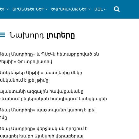
ՆԵՐ
ՏՐԱՆՍՖԵՐՆԵՐ
ԵՎՐԱԳԱՎԱԹՆԵՐ
ԱՅԼ
Նախորդ
լուրերը
Ռեալ Մադրիդը» և ՊՍԺ-ն հետաքրքրված են
Չելսիի» ֆուտբոլիստով
Մանչեսթեր Սիթիի» աստղերից մեկը
անկանում է լքել թիմը
այաստանի ազգային հավաքականը
րևանում ընկերական հանդիպում կանցկացնի
Ռեալ Մադրիդի» պաշտպանը կարող է լքել
իմը
Ռեալ Մադրիդը» վերջնական որոշում է
այացրել Խաբի Ալոնսոյի վերաբերյալ