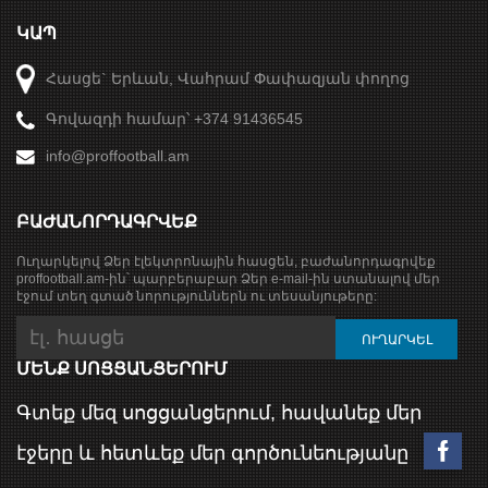
ԿԱՊ
Հասցե` Երևան, Վահրամ Փափազյան փողոց
Գովազդի համար՝ +374 91436545
info@proffootball.am
ԲԱԺԱՆՈՐԴԱԳՐՎԵՔ
Ուղարկելով Ձեր էլեկտրոնային հասցեն, բաժանորդագրվեք
proffootball.am-ին՝ պարբերաբար Ձեր e-mail-ին ստանալով մեր
էջում տեղ գտած նորություններն ու տեսանյութերը:
ՄԵՆՔ ՍՈՑՑԱՆՑԵՐՈՒՄ
Գտեք մեզ սոցցանցերում, հավանեք մեր
էջերը և հետևեք մեր գործունեությանը