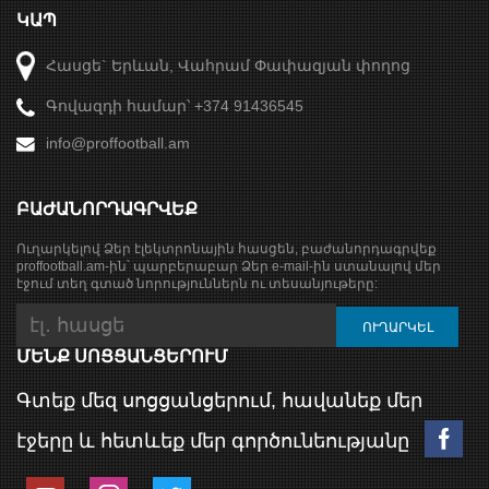
ԿԱՊ
Հասցե` Երևան, Վահրամ Փափազյան փողոց
Գովազդի համար՝ +374 91436545
info@proffootball.am
ԲԱԺԱՆՈՐԴԱԳՐՎԵՔ
Ուղարկելով Ձեր էլեկտրոնային հասցեն, բաժանորդագրվեք
proffootball.am-ին՝ պարբերաբար Ձեր e-mail-ին ստանալով մեր
էջում տեղ գտած նորություններն ու տեսանյութերը:
ՄԵՆՔ ՍՈՑՑԱՆՑԵՐՈՒՄ
Գտեք մեզ սոցցանցերում, հավանեք մեր
էջերը և հետևեք մեր գործունեությանը