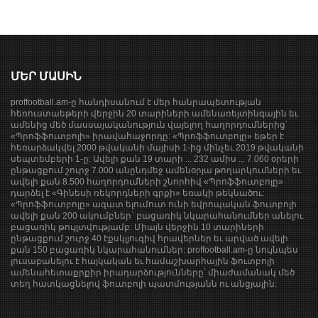
ՄԵՐ ՄԱՍԻՆ
proffootball.am-ը հանդիսանում է մեր հանրապետության
հեռուստաեթերի վերջին 20 տարիների ամենառեյտինգային եւ
ամենից մեծ մասսայականություն վայելող հաղորդումներից՝
«Պրոֆֆուտբոլի» իրավահաջորդը: «Պրոֆֆուտբոլը» եթեր է
հեռարձակվել 2000 թվականի մայիսի 1-ից մինչեւ 2019 թվականի
սեպտեմբերի 1-ը: Ավելի քան 19 տարի ... 232 ամիս ... 7.060 օրերի
ընթացքում շուրջ 7.000 անընդմեջ ամենօրյա թողարկումների եւ
ավելի քան 8.500 հաղորդումների շնորհիվ «Պրոֆֆուտբոլը»
դարձել է «Գինեսի ռեկորդների գրքի» եռակի թեկնածու:
«Պրոֆֆուտբոլը» ազատ ելումուտ ունի եվրոպական ֆուտբոլի
ավելի քան 200 ակումբներ` բացառիկ նկարահանումներ անելու
բացառիկ թույլտվությամբ: Միայն վերջին 10 տարիների
ընթացքում շուրջ 40 էքսկլյուզիվ հրավերներ եւ արված ավելի
քան 150 բացառիկ նկարահանումներ: proffootball.am-ը նույնպես
լուսաբանելու է հայկական եւ համաշխարհային ֆուտբոլի
ամենահետաքրքիր իրադարձությունները՝ միաժամանակ մեծ
տեղ հատկացնելով ֆուտբոլի պատմությանն ու անցյալին: