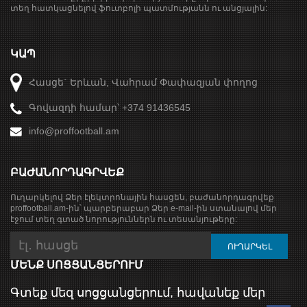
տեղ հատկացնելով ֆուտբոլի պատմությանն ու անցյալին:
ԿԱՊ
Հասցե` Երևան, Վահրամ Փափազյան փողոց
Գովազդի համար՝ +374 91436545
info@proffootball.am
ԲԱԺԱՆՈՐԴԱԳՐՎԵՔ
Ուղարկելով Ձեր էլեկտրոնային հասցեն, բաժանորդագրվեք
proffootball.am-ին՝ պարբերաբար Ձեր e-mail-ին ստանալով մեր
էջում տեղ գտած նորություններն ու տեսանյութերը:
ՄԵՆՔ ՍՈՑՑԱՆՑԵՐՈՒՄ
Գտեք մեզ սոցցանցերում, հավանեք մեր