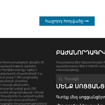
հաջորդ հոդվածը
ԲԱԺԱՆՈՐԴԱԳՐ
ան հեռուստաեթերի վերջին 20
Ուղարկելով Ձեր էլեկտրոնային հ
յականություն վայելող
պարբերաբար Ձեր e-mail-ին ստա
«Պրոֆֆուտբոլը» եթեր է
տեսանյութերը:
9 թվականի սեպտեմբերի 1-ը:
քում շուրջ 7.000 անընդմեջ
դումների շնորհիվ
ի» եռակի թեկնածու:
ՄԵՆՔ ՍՈՑՑԱՆՑ
ուտբոլի ավելի քան 200
ռիկ թույլտվությամբ: Միայն
վ հրավերներ եւ արված ավելի
Գտեք մեզ սոցցանցերո
նույնպես լուսաբանելու է
աքրքիր իրադարձությունները՝