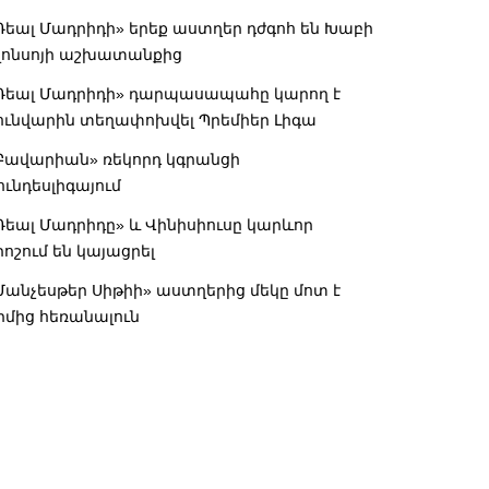
Ռեալ Մադրիդի» երեք աստղեր դժգոհ են Խաբի
լոնսոյի աշխատանքից
Ռեալ Մադրիդի» դարպասապահը կարող է
ունվարին տեղափոխվել Պրեմիեր Լիգա
Բավարիան» ռեկորդ կգրանցի
ունդեսլիգայում
Ռեալ Մադրիդը» և Վինիսիուսը կարևոր
րոշում են կայացրել
Մանչեսթեր Սիթիի» աստղերից մեկը մոտ է
իմից հեռանալուն