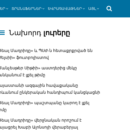
ՆԵՐ
ՏՐԱՆՍՖԵՐՆԵՐ
ԵՎՐԱԳԱՎԱԹՆԵՐ
ԱՅԼ
Նախորդ
լուրերը
Ռեալ Մադրիդը» և ՊՍԺ-ն հետաքրքրված են
Չելսիի» ֆուտբոլիստով
Մանչեսթեր Սիթիի» աստղերից մեկը
անկանում է լքել թիմը
այաստանի ազգային հավաքականը
րևանում ընկերական հանդիպում կանցկացնի
Ռեալ Մադրիդի» պաշտպանը կարող է լքել
իմը
Ռեալ Մադրիդը» վերջնական որոշում է
այացրել Խաբի Ալոնսոյի վերաբերյալ