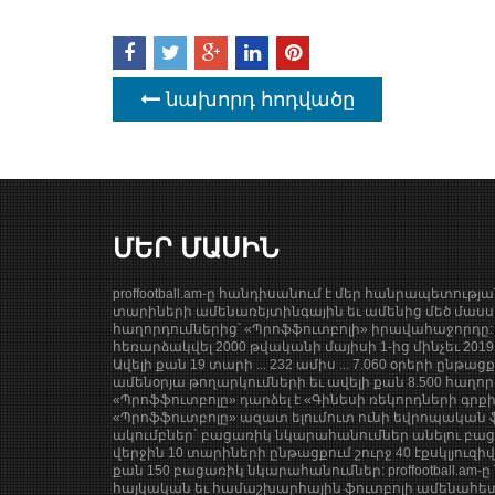
նախորդ հոդվածը
ՄԵՐ ՄԱՍԻՆ
proffootball.am-ը հանդիսանում է մեր հանրապետությ
տարիների ամենառեյտինգային եւ ամենից մեծ մասսա
հաղորդումներից՝ «Պրոֆֆուտբոլի» իրավահաջորդը: 
հեռարձակվել 2000 թվականի մայիսի 1-ից մինչեւ 201
Ավելի քան 19 տարի ... 232 ամիս ... 7.060 օրերի ընթաց
ամենօրյա թողարկումների եւ ավելի քան 8.500 հաղոր
«Պրոֆֆուտբոլը» դարձել է «Գինեսի ռեկորդների գրք
«Պրոֆֆուտբոլը» ազատ ելումուտ ունի եվրոպական ֆ
ակումբներ` բացառիկ նկարահանումներ անելու բացա
վերջին 10 տարիների ընթացքում շուրջ 40 էքսկլյուզի
քան 150 բացառիկ նկարահանումներ: proffootball.am-ը 
հայկական եւ համաշխարհային ֆուտբոլի ամենահետ