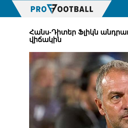
Հանս-Դիտեր Ֆլիկն անդրա
վիճակին