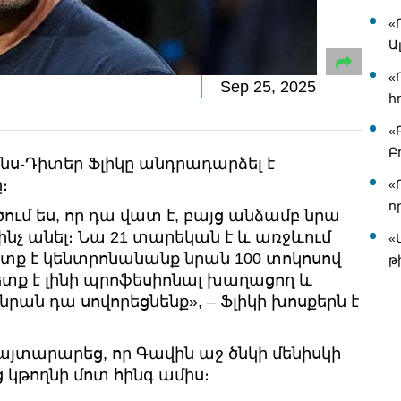
«
Ա
«
Sep 25, 2025
հ
«
Բ
նս-Դիտեր Ֆլիկը անդրադարձել է
։
«
ո
ծում ես, որ դա վատ է, բայց անձամբ նրա
 ինչ անել։ Նա 21 տարեկան է և առջևում
«
ետք է կենտրոնանանք նրան 100 տոկոսով
թ
ետք է լինի պրոֆեսիոնալ խաղացող և
ան դա սովորեցնենք», – Ֆլիկի խոսքերն է
այտարարեց, որ Գավին աջ ծնկի մենիսկի
 կթողնի մոտ հինգ ամիս։