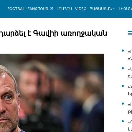
FOOTBALL FANS TOUR
ԼՐԱՀՈՍ
VIDEO
ՀԱՅԱՍՏԱՆ
ԼԻԳԱ
դարձել է Գավիի առողջական
«
«
«
ց
Հ
Ե
«
թ
«
կ