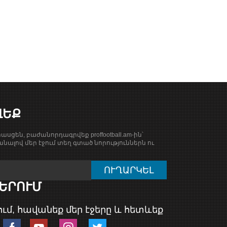
ՎԵՔ
ասցեն, բաժանորդագրվեք proffootball.am-ին՝
նալով մեր էջում տեղ գտած նորություններն ու
ԵՐՈՒՄ
ւմ, հավանեք մեր էջերը և հետևեք