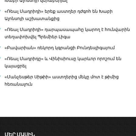
Խաբի Ալոնսոյի վերաբերյալ
«Ռեալ Մադրիդի» երեք աստղեր դժգոհ են Խաբի
Ալոնսոյի աշխատանքից
«Ռեալ Մադրիդի» դարպասապահը կարող է հունվարին
տեղափոխվել Պրեմիեր Լիգա
«Բավարիան» ռեկորդ կգրանցի Բունդեսլիգայում
«Ռեալ Մադրիդը» և Վինիսիուսը կարևոր որոշում են
կայացրել
«Մանչեսթեր Սիթիի» աստղերից մեկը մոտ է թիմից
հեռանալուն
ՄԵՐ ՄԱՍԻՆ