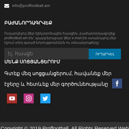
info@proffootball.am
ԲԱԺԱՆՈՐԴԱԳՐՎԵՔ
Ուղարկելով Ձեր էլեկտրոնային հասցեն, բաժանորդագրվեք
proffootball.am-ին՝ պարբերաբար Ձեր e-mail-ին ստանալով մեր
էջում տեղ գտած նորություններն ու տեսանյութերը:
ՄԵՆՔ ՍՈՑՑԱՆՑԵՐՈՒՄ
Գտեք մեզ սոցցանցերում, հավանեք մեր
էջերը և հետևեք մեր գործունեությանը
Copyright © 2019 Proffootball. All Rights Reserved.
Web