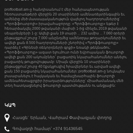
proffootball.am-ը հանդիսանում է մեր հանրապետության
հեռուստաեթերի վերջին 20 տարիների ամենառեյտինգային եւ
ամենից մեծ մասսայականություն վայելող հաղորդումներից՝
«Պրոֆֆուտբոլի» իրավահաջորդը: «Պրոֆֆուտբոլը» եթեր է
հեռարձակվել 2000 թվականի մայիսի 1-ից մինչեւ 2019 թվականի
սեպտեմբերի 1-ը: Ավելի քան 19 տարի ... 232 ամիս ... 7.060 օրերի
ընթացքում շուրջ 7.000 անընդմեջ ամենօրյա թողարկումների եւ
ավելի քան 8.500 հաղորդումների շնորհիվ «Պրոֆֆուտբոլը»
դարձել է «Գինեսի ռեկորդների գրքի» եռակի թեկնածու:
«Պրոֆֆուտբոլը» ազատ ելումուտ ունի եվրոպական ֆուտբոլի
ավելի քան 200 ակումբներ` բացառիկ նկարահանումներ անելու
բացառիկ թույլտվությամբ: Միայն վերջին 10 տարիների
ընթացքում շուրջ 40 էքսկլյուզիվ հրավերներ եւ արված ավելի
քան 150 բացառիկ նկարահանումներ: proffootball.am-ը նույնպես
լուսաբանելու է հայկական եւ համաշխարհային ֆուտբոլի
ամենահետաքրքիր իրադարձությունները՝ միաժամանակ մեծ
տեղ հատկացնելով ֆուտբոլի պատմությանն ու անցյալին:
ԿԱՊ
Հասցե` Երևան, Վահրամ Փափազյան փողոց
Գովազդի համար՝ +374 91436545