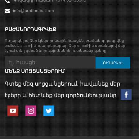
Գովազդի համար՝ +374 91436545
info@proffootball.am
ԲԱԺԱՆՈՐԴԱԳՐՎԵՔ
Ուղարկելով Ձեր էլեկտրոնային հասցեն, բաժանորդագրվեք
proffootball.am-ին՝ պարբերաբար Ձեր e-mail-ին ստանալով մեր
էջում տեղ գտած նորություններն ու տեսանյութերը:
ՄԵՆՔ ՍՈՑՑԱՆՑԵՐՈՒՄ
Գտեք մեզ սոցցանցերում, հավանեք մեր
էջերը և հետևեք մեր գործունեությանը