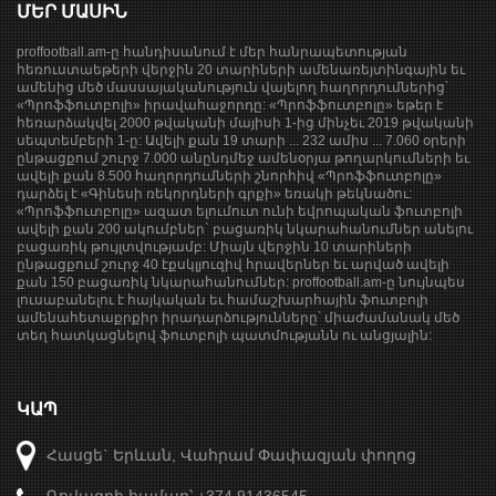
ՄԵՐ ՄԱՍԻՆ
proffootball.am-ը հանդիսանում է մեր հանրապետության
հեռուստաեթերի վերջին 20 տարիների ամենառեյտինգային եւ
ամենից մեծ մասսայականություն վայելող հաղորդումներից՝
«Պրոֆֆուտբոլի» իրավահաջորդը: «Պրոֆֆուտբոլը» եթեր է
հեռարձակվել 2000 թվականի մայիսի 1-ից մինչեւ 2019 թվականի
սեպտեմբերի 1-ը: Ավելի քան 19 տարի ... 232 ամիս ... 7.060 օրերի
ընթացքում շուրջ 7.000 անընդմեջ ամենօրյա թողարկումների եւ
ավելի քան 8.500 հաղորդումների շնորհիվ «Պրոֆֆուտբոլը»
դարձել է «Գինեսի ռեկորդների գրքի» եռակի թեկնածու:
«Պրոֆֆուտբոլը» ազատ ելումուտ ունի եվրոպական ֆուտբոլի
ավելի քան 200 ակումբներ` բացառիկ նկարահանումներ անելու
բացառիկ թույլտվությամբ: Միայն վերջին 10 տարիների
ընթացքում շուրջ 40 էքսկլյուզիվ հրավերներ եւ արված ավելի
քան 150 բացառիկ նկարահանումներ: proffootball.am-ը նույնպես
լուսաբանելու է հայկական եւ համաշխարհային ֆուտբոլի
ամենահետաքրքիր իրադարձությունները՝ միաժամանակ մեծ
տեղ հատկացնելով ֆուտբոլի պատմությանն ու անցյալին:
ԿԱՊ
Հասցե` Երևան, Վահրամ Փափազյան փողոց