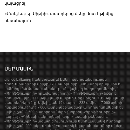
կայացրել
«Մանչեսթեր Սիթիի» աստղերից մեկը մոտ է թիմից
հեռանալուն
ՄԵՐ ՄԱՍԻՆ
proffootball.am-ը հանդիսանում է մեր հանրապետության
հեռուստաեթերի վերջին 20 տարիների ամենառեյտինգային եւ
ամենից մեծ մասսայականություն վայելող հաղորդումներից՝
«Պրոֆֆուտբոլի» իրավահաջորդը: «Պրոֆֆուտբոլը» եթեր է
հեռարձակվել 2000 թվականի մայիսի 1-ից մինչեւ 2019 թվականի
սեպտեմբերի 1-ը: Ավելի քան 19 տարի ... 232 ամիս ... 7.060 օրերի
ընթացքում շուրջ 7.000 անընդմեջ ամենօրյա թողարկումների եւ
ավելի քան 8.500 հաղորդումների շնորհիվ «Պրոֆֆուտբոլը»
դարձել է «Գինեսի ռեկորդների գրքի» եռակի թեկնածու:
«Պրոֆֆուտբոլը» ազատ ելումուտ ունի եվրոպական ֆուտբոլի
ավելի քան 200 ակումբներ` բացառիկ նկարահանումներ անելու