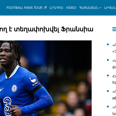
FOOTBALL FANS TOUR
ԼՐԱՀՈՍ
VIDEO
ՀԱՅԱՍՏԱՆ
ԼԻԳԱ
րող է տեղափոխվել Ֆրանսիա
«
«
«
ց
Հ
Ե
«
թ
«
կ