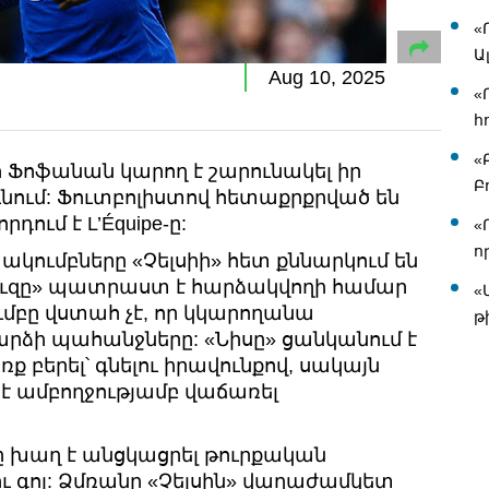
«
Ա
Aug 10, 2025
«
հ
«
 Ֆոֆանան կարող է շարունակել իր
Բ
նում: Ֆուտբոլիստով հետաքրքրված են
դում է L’Équipe-ը:
«
ո
ակումբները «Չելսիի» հետ քննարկում են
ուզը» պատրաստ է հարձակվողի համար
«
ումբը վստահ չէ, որ կկարողանա
թ
ձի պահանջները: «Նիսը» ցանկանում է
 բերել՝ գնելու իրավունքով, սակայն
 է ամբողջությամբ վաճառել
ը խաղ է անցկացրել թուրքական
ու գոլ: Ձմռանը «Չելսին» վաղաժամկետ