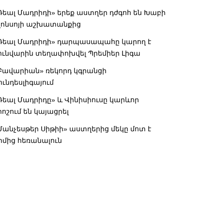
Ռեալ Մադրիդի» երեք աստղեր դժգոհ են Խաբի
լոնսոյի աշխատանքից
Ռեալ Մադրիդի» դարպասապահը կարող է
ունվարին տեղափոխվել Պրեմիեր Լիգա
Բավարիան» ռեկորդ կգրանցի
ունդեսլիգայում
Ռեալ Մադրիդը» և Վինիսիուսը կարևոր
րոշում են կայացրել
Մանչեսթեր Սիթիի» աստղերից մեկը մոտ է
իմից հեռանալուն