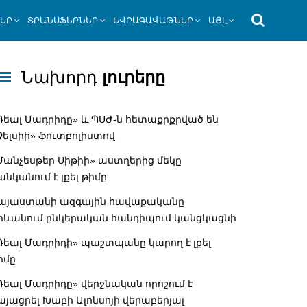
ՆԵՐ
ՏՐԱՆՍՖԵՐՆԵՐ
ԵՎՐԱԳԱՎԱԹՆԵՐ
ԱՅԼ
Նախորդ
լուրերը
Ռեալ Մադրիդը» և ՊՍԺ-ն հետաքրքրված են
Չելսիի» ֆուտբոլիստով
Մանչեսթեր Սիթիի» աստղերից մեկը
անկանում է լքել թիմը
այաստանի ազգային հավաքականը
րևանում ընկերական հանդիպում կանցկացնի
Ռեալ Մադրիդի» պաշտպանը կարող է լքել
իմը
Ռեալ Մադրիդը» վերջնական որոշում է
այացրել Խաբի Ալոնսոյի վերաբերյալ