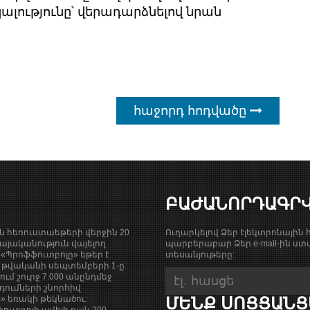
լությունը՝ վերադարձնելով նրան
հաջորդ հոդվածը
ԲԱԺԱՆՈՐԴԱԳՐ
ան հեռուստաեթերի վերջին 20
Ուղարկելով Ձեր էլեկտրոնային հ
յականություն վայելող
պարբերաբար Ձեր e-mail-ին ստա
«Պրոֆֆուտբոլը» եթեր է
տեսանյութերը:
9 թվականի սեպտեմբերի 1-ը:
քում շուրջ 7.000 անընդմեջ
դումների շնորհիվ
ի» եռակի թեկնածու:
ՄԵՆՔ ՍՈՑՑԱՆՑ