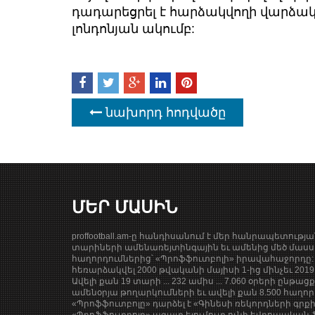
դադարեցրել է հարձակվողի վարձակա
լոնդոնյան ակումբ:
նախորդ հոդվածը
ՄԵՐ ՄԱՍԻՆ
proffootball.am-ը հանդիսանում է մեր հանրապետությ
տարիների ամենառեյտինգային եւ ամենից մեծ մասսա
հաղորդումներից՝ «Պրոֆֆուտբոլի» իրավահաջորդը: 
հեռարձակվել 2000 թվականի մայիսի 1-ից մինչեւ 201
Ավելի քան 19 տարի ... 232 ամիս ... 7.060 օրերի ընթաց
ամենօրյա թողարկումների եւ ավելի քան 8.500 հաղոր
«Պրոֆֆուտբոլը» դարձել է «Գինեսի ռեկորդների գրք