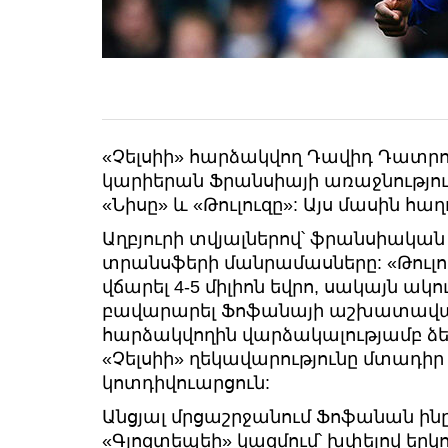
«Չելսիի» հարձակվող Դավիդ Դատրո
կարիերան Ֆրանսիայի առաջնությու
«Նիսը» և «Թուլուզը»: Այս մասին հաղոր
Աղբյուրի տվյալներով՝ ֆրանսիական 
տրանսֆերի մանրամասները: «Թուլ
վճարել 4-5 միլիոն եվրո, սակայն ակ
բավարարել Ֆոֆանայի աշխատավար
հարձակվողին վարձակալությամբ ձեռք
«Չելսիի» ղեկավարությունը մտադիր
կոտդիվուարցուն:
Անցյալ մրցաշրջանում Ֆոֆանան ին
«Գյոզտեպեի» կազմում՝ խփելով երկ