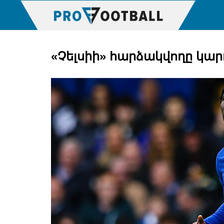
«Չելսիի» հարձակվողը կա