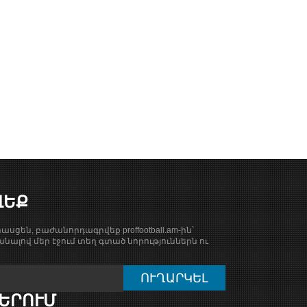
ՎԵՔ
ասցեն, բաժանորդագրվեք proffootball.am-ին՝
նալով մեր էջում տեղ գտած նորություններն ու
ԵՐՈՒՄ