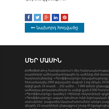
նախորդ հոդվածը
ՄԵՐ ՄԱՍԻՆ
proffootball.am-ը հանդիսանում է մեր հանրապետությ
տարիների ամենառեյտինգային եւ ամենից մեծ մասսա
հաղորդումներից՝ «Պրոֆֆուտբոլի» իրավահաջորդը: 
հեռարձակվել 2000 թվականի մայիսի 1-ից մինչեւ 201
Ավելի քան 19 տարի ... 232 ամիս ... 7.060 օրերի ընթաց
ամենօրյա թողարկումների եւ ավելի քան 8.500 հաղոր
«Պրոֆֆուտբոլը» դարձել է «Գինեսի ռեկորդների գրք
«Պրոֆֆուտբոլը» ազատ ելումուտ ունի եվրոպական ֆ
ակումբներ` բացառիկ նկարահանումներ անելու բացա
վերջին 10 տարիների ընթացքում շուրջ 40 էքսկլյուզի