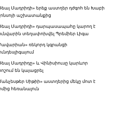
Ռեալ Մադրիդի» երեք աստղեր դժգոհ են Խաբի
լոնսոյի աշխատանքից
Ռեալ Մադրիդի» դարպասապահը կարող է
ունվարին տեղափոխվել Պրեմիեր Լիգա
Բավարիան» ռեկորդ կգրանցի
ունդեսլիգայում
Ռեալ Մադրիդը» և Վինիսիուսը կարևոր
րոշում են կայացրել
Մանչեսթեր Սիթիի» աստղերից մեկը մոտ է
իմից հեռանալուն