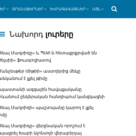
ՆԵՐ
ՏՐԱՆՍՖԵՐՆԵՐ
ԵՎՐԱԳԱՎԱԹՆԵՐ
ԱՅԼ
Նախորդ
լուրերը
Ռեալ Մադրիդը» և ՊՍԺ-ն հետաքրքրված են
Չելսիի» ֆուտբոլիստով
Մանչեսթեր Սիթիի» աստղերից մեկը
անկանում է լքել թիմը
այաստանի ազգային հավաքականը
րևանում ընկերական հանդիպում կանցկացնի
Ռեալ Մադրիդի» պաշտպանը կարող է լքել
իմը
Ռեալ Մադրիդը» վերջնական որոշում է
այացրել Խաբի Ալոնսոյի վերաբերյալ