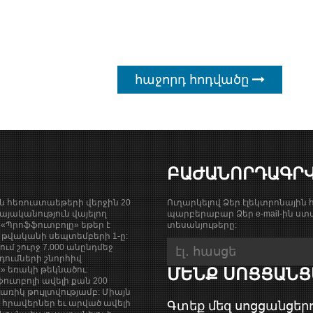
հաջորդ հոդվածը
ԲԱԺԱՆՈՐԴԱԳՐ
ան հեռուստաեթերի վերջին 20
Ուղարկելով Ձեր էլեկտրոնային հ
յականություն վայելող
պարբերաբար Ձեր e-mail-ին ստա
«Պրոֆֆուտբոլը» եթեր է
տեսանյութերը:
9 թվականի սեպտեմբերի 1-ը:
քում շուրջ 7.000 անընդմեջ
դումների շնորհիվ
ի» եռակի թեկնածու:
ՄԵՆՔ ՍՈՑՑԱՆՑ
ուտբոլի ավելի քան 200
ռիկ թույլտվությամբ: Միայն
վ հրավերներ եւ արված ավելի
Գտեք մեզ սոցցանցերո