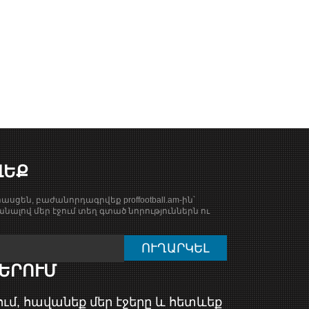
ՎԵՔ
ասցեն, բաժանորդագրվեք proffootball.am-ին՝
նալով մեր էջում տեղ գտած նորություններն ու
ԵՐՈՒՄ
ւմ, հավանեք մեր էջերը և հետևեք