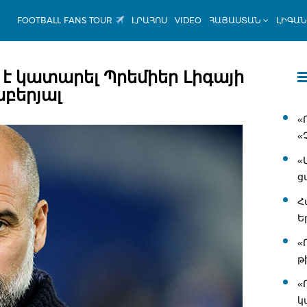
FOOTBALL FANS TOUR
ԼՐԱՀՈՍ
VIDEO
ՀԱՅԱՍՏԱՆ
ԼԻԳԱ
է կատարել Պրեմիեր Լիգայի
աբերյալ
«
«
«
ց
Հ
Ե
«
թ
«
կ