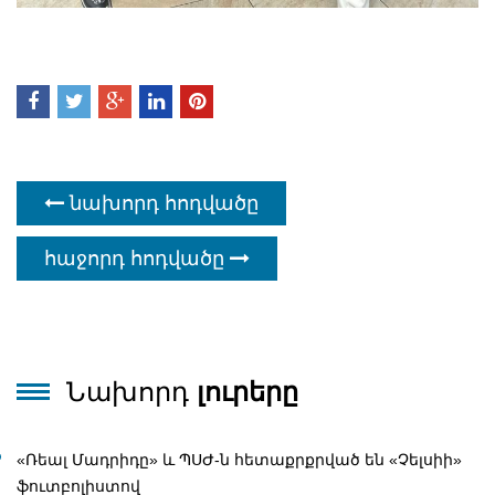
նախորդ հոդվածը
հաջորդ հոդվածը
Նախորդ
լուրերը
«Ռեալ Մադրիդը» և ՊՍԺ-ն հետաքրքրված են «Չելսիի»
ֆուտբոլիստով