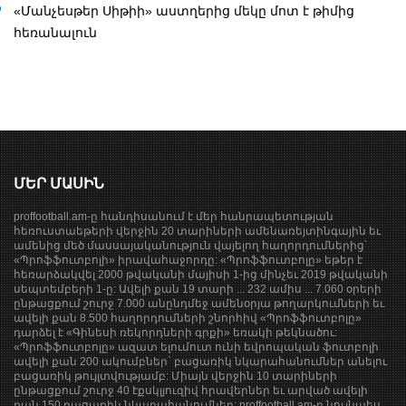
«Մանչեսթեր Սիթիի» աստղերից մեկը մոտ է թիմից
հեռանալուն
ՄԵՐ ՄԱՍԻՆ
proffootball.am-ը հանդիսանում է մեր հանրապետության
հեռուստաեթերի վերջին 20 տարիների ամենառեյտինգային եւ
ամենից մեծ մասսայականություն վայելող հաղորդումներից՝
«Պրոֆֆուտբոլի» իրավահաջորդը: «Պրոֆֆուտբոլը» եթեր է
հեռարձակվել 2000 թվականի մայիսի 1-ից մինչեւ 2019 թվականի
սեպտեմբերի 1-ը: Ավելի քան 19 տարի ... 232 ամիս ... 7.060 օրերի
ընթացքում շուրջ 7.000 անընդմեջ ամենօրյա թողարկումների եւ
ավելի քան 8.500 հաղորդումների շնորհիվ «Պրոֆֆուտբոլը»
դարձել է «Գինեսի ռեկորդների գրքի» եռակի թեկնածու:
«Պրոֆֆուտբոլը» ազատ ելումուտ ունի եվրոպական ֆուտբոլի
ավելի քան 200 ակումբներ` բացառիկ նկարահանումներ անելու
բացառիկ թույլտվությամբ: Միայն վերջին 10 տարիների
ընթացքում շուրջ 40 էքսկլյուզիվ հրավերներ եւ արված ավելի
քան 150 բացառիկ նկարահանումներ: proffootball.am-ը նույնպես