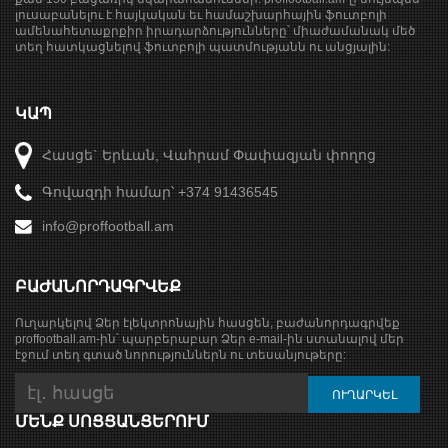
լուսաբանելու է հայկական եւ համաշխարհային ֆուտբոլի
ամենահետաքրքիր իրադարձությունները՝ միաժամանակ մեծ
տեղ հատկացնելով ֆուտբոլի պատմությանն ու անցյալին:
ԿԱՊ
Հասցե` Երևան, Վահրամ Փափազյան փողոց
Գովազդի համար՝ +374 91436545
info@proffootball.am
ԲԱԺԱՆՈՐԴԱԳՐՎԵՔ
Ուղարկելով Ձեր էլեկտրոնային հասցեն, բաժանորդագրվեք
proffootball.am-ին՝ պարբերաբար Ձեր e-mail-ին ստանալով մեր
էջում տեղ գտած նորություններն ու տեսանյութերը:
ՄԵՆՔ ՍՈՑՑԱՆՑԵՐՈՒՄ