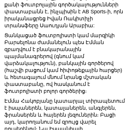
քանի ֆուտբոլային գործակալությունների
փաստաբանն է, ինչպիսին է AB Sports-ի, որն
իրականացրեց Իվան Ռակիտիչի
տրանսֆերը Սաուդյան Արաբիա:
Ցանկացած ֆուտբոլիստի կամ մարզիկի
Բարսելոնա ժամանելուն պես Էմման
զբաղվում է բնակարանային
պայմանագրերով (գնում կամ
վարձակալություն), բանկային գործերով
(հաշվի բացում կամ հիփոթեքային հարցեր)
և հետագայում մնում նրանց մշտական
փաստաբանը, ով հասկանում է
ֆուտբոլիստի բոլոր գործերից։
Էմմա Հակոբյանը կատարյալ տիրապետում
է իսպաներեն, կատալաներեն, անգլերեն,
ֆրանսերեն և հայերեն լեզուներին։ Բացի
այդ, կարողանում եմ զրույց վարել
ռուսերենով։ Նա Իսպանիայի