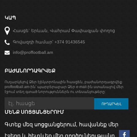
ԿԱՊ
Հասցե` Երևան, Վահրամ Փափազյան փողոց
Գովազդի համար՝ +374 91436545
info@proffootball.am
ԲԱԺԱՆՈՐԴԱԳՐՎԵՔ
Ուղարկելով Ձեր էլեկտրոնային հասցեն, բաժանորդագրվեք
proffootball.am-ին՝ պարբերաբար Ձեր e-mail-ին ստանալով մեր
էջում տեղ գտած նորություններն ու տեսանյութերը:
ՄԵՆՔ ՍՈՑՑԱՆՑԵՐՈՒՄ
Գտեք մեզ սոցցանցերում, հավանեք մեր
էջերը և հետևեք մեր գործունեությանը