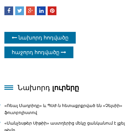
նախորդ հոդվածը
հաջորդ հոդվածը
Նախորդ
լուրերը
«Ռեալ Մադրիդը» և ՊՍԺ-ն հետաքրքրված են «Չելսիի»
ֆուտբոլիստով
«Մանչեսթեր Սիթիի» աստղերից մեկը ցանկանում է լքել
թիմը