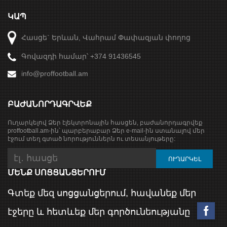
ԿԱՊ
Հասցե` Երևան, Վահրամ Փափազյան փողոց
Գովազդի համար՝ +374 91436545
info@proffootball.am
ԲԱԺԱՆՈՐԴԱԳՐՎԵՔ
Ուղարկելով Ձեր էլեկտրոնային հասցեն, բաժանորդագրվեք
proffootball.am-ին՝ պարբերաբար Ձեր e-mail-ին ստանալով մեր
էջում տեղ գտած նորություններն ու տեսանյութերը:
ՄԵՆՔ ՍՈՑՑԱՆՑԵՐՈՒՄ
Գտեք մեզ սոցցանցերում, հավանեք մեր
էջերը և հետևեք մեր գործունեությանը