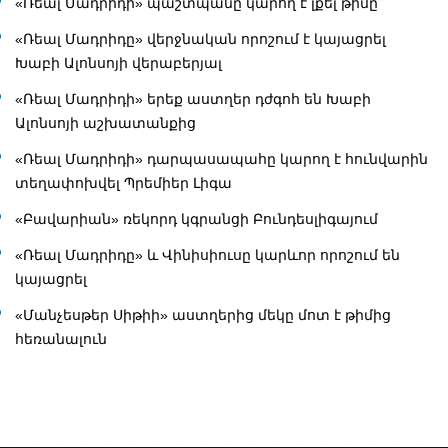
«Ռեալ Մադրիդի» պաշտպանը կարող է լքել թիմը
«Ռեալ Մադրիդը» վերջնական որոշում է կայացրել
Խաբի Ալոնսոյի վերաբերյալ
«Ռեալ Մադրիդի» երեք աստղեր դժգոհ են Խաբի
Ալոնսոյի աշխատանքից
«Ռեալ Մադրիդի» դարպասապահը կարող է հունվարին
տեղափոխվել Պրեմիեր Լիգա
«Բավարիան» ռեկորդ կգրանցի Բունդեսլիգայում
«Ռեալ Մադրիդը» և Վինիսիուսը կարևոր որոշում են
կայացրել
«Մանչեսթեր Սիթիի» աստղերից մեկը մոտ է թիմից
հեռանալուն