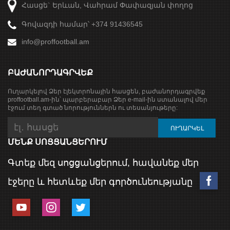
Հասցե` Երևան, Վահրամ Փափազյան փողոց
Գովազդի համար՝ +374 91436545
info@proffootball.am
ԲԱԺԱՆՈՐԴԱԳՐՎԵՔ
Ուղարկելով Ձեր էլեկտրոնային հասցեն, բաժանորդագրվեք
proffootball.am-ին՝ պարբերաբար Ձեր e-mail-ին ստանալով մեր
էջում տեղ գտած նորություններն ու տեսանյութերը:
ՄԵՆՔ ՍՈՑՑԱՆՑԵՐՈՒՄ
Գտեք մեզ սոցցանցերում, հավանեք մեր
էջերը և հետևեք մեր գործունեությանը