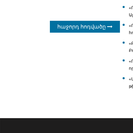
«
Ա
«
հաջորդ հոդվածը
հ
«
Բ
«
ո
«
թ