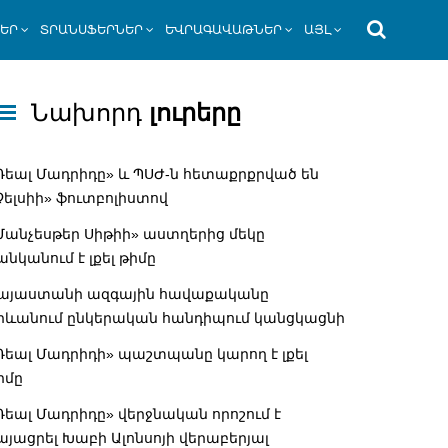
ՆԵՐ
ՏՐԱՆՍՖԵՐՆԵՐ
ԵՎՐԱԳԱՎԱԹՆԵՐ
ԱՅԼ
Նախորդ
լուրերը
Ռեալ Մադրիդը» և ՊՍԺ-ն հետաքրքրված են
Չելսիի» ֆուտբոլիստով
Մանչեսթեր Սիթիի» աստղերից մեկը
անկանում է լքել թիմը
այաստանի ազգային հավաքականը
րևանում ընկերական հանդիպում կանցկացնի
Ռեալ Մադրիդի» պաշտպանը կարող է լքել
իմը
Ռեալ Մադրիդը» վերջնական որոշում է
այացրել Խաբի Ալոնսոյի վերաբերյալ