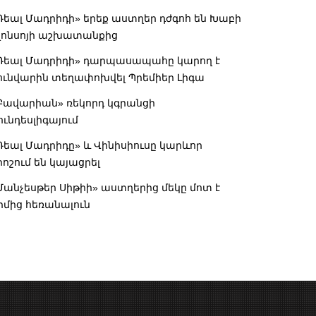
Ռեալ Մադրիդի» երեք աստղեր դժգոհ են Խաբի
լոնսոյի աշխատանքից
Ռեալ Մադրիդի» դարպասապահը կարող է
ունվարին տեղափոխվել Պրեմիեր Լիգա
Բավարիան» ռեկորդ կգրանցի
ունդեսլիգայում
Ռեալ Մադրիդը» և Վինիսիուսը կարևոր
րոշում են կայացրել
Մանչեսթեր Սիթիի» աստղերից մեկը մոտ է
իմից հեռանալուն