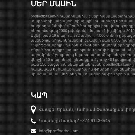
ՄԵՐ ՄԱՍԻՆ
proffootball.am-ը հանդիսանում է մեր հանրապետությ
տարիների ամենառեյտինգային եւ ամենից մեծ մասսա
հաղորդումներից՝ «Պրոֆֆուտբոլի» իրավահաջորդը: 
հեռարձակվել 2000 թվականի մայիսի 1-ից մինչեւ 201
Ավելի քան 19 տարի ... 232 ամիս ... 7.060 օրերի ընթաց
ամենօրյա թողարկումների եւ ավելի քան 8.500 հաղոր
«Պրոֆֆուտբոլը» դարձել է «Գինեսի ռեկորդների գրք
«Պրոֆֆուտբոլը» ազատ ելումուտ ունի եվրոպական ֆ
ակումբներ` բացառիկ նկարահանումներ անելու բացա
վերջին 10 տարիների ընթացքում շուրջ 40 էքսկլյուզի
քան 150 բացառիկ նկարահանումներ: proffootball.am-ը 
հայկական եւ համաշխարհային ֆուտբոլի ամենահետ
միաժամանակ մեծ տեղ հատկացնելով ֆուտբոլի պատմ
ԿԱՊ
Հասցե` Երևան, Վահրամ Փափազյան փող
Գովազդի համար՝ +374 91436545
info@proffootball.am