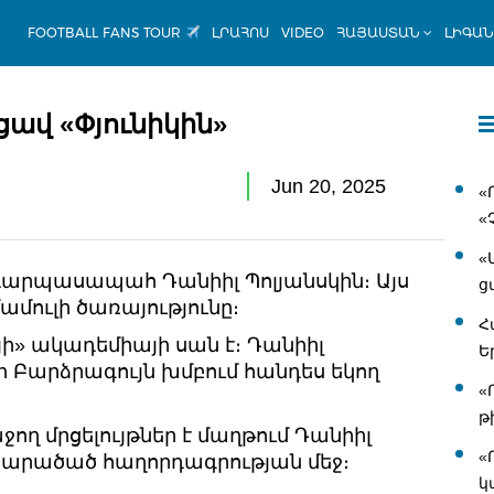
FOOTBALL FANS TOUR
ԼՐԱՀՈՍ
VIDEO
ՀԱՅԱՍՏԱՆ
ԼԻԳԱ
ավ «Փյունիկին»
Jun 20, 2025
«
«
«
ս դարպասապահ Դանիիլ Պոլյանսկին։ Այս
ց
ամուլի ծառայությունը։
Հ
ի» ակադեմիայի սան է։ Դանիիլ
Ե
ի Բարձրագույն խմբում հանդես եկող
«
թ
ջող մրցելույթներ է մաղթում Դանիիլ
«
ի տարածած հաղորդագրության մեջ։
կ