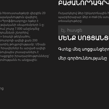
ԲԱԺԱՆՈՐԴԱԳՐ
ան հեռուստաեթերի վերջին 20
Ուղարկելով Ձեր էլեկտրոնային հ
յականություն վայելող
պարբերաբար Ձեր e-mail-ին ստա
«Պրոֆֆուտբոլը» եթեր է
տեսանյութերը:
9 թվականի սեպտեմբերի 1-ը:
քում շուրջ 7.000 անընդմեջ
դումների շնորհիվ
ի» եռակի թեկնածու:
ՄԵՆՔ ՍՈՑՑԱՆՑ
ուտբոլի ավելի քան 200
ռիկ թույլտվությամբ: Միայն
վ հրավերներ եւ արված ավելի
Գտեք մեզ սոցցանցերո
նույնպես լուսաբանելու է
աքրքիր իրադարձությունները՝
մեր գործունեությանը
ությանն ու անցյալին:
ոց