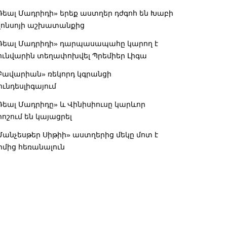
Ռեալ Մադրիդի» երեք աստղեր դժգոհ են Խաբի
լոնսոյի աշխատանքից
Ռեալ Մադրիդի» դարպասապահը կարող է
ունվարին տեղափոխվել Պրեմիեր Լիգա
Բավարիան» ռեկորդ կգրանցի
ունդեսլիգայում
Ռեալ Մադրիդը» և Վինիսիուսը կարևոր
րոշում են կայացրել
Մանչեսթեր Սիթիի» աստղերից մեկը մոտ է
իմից հեռանալուն