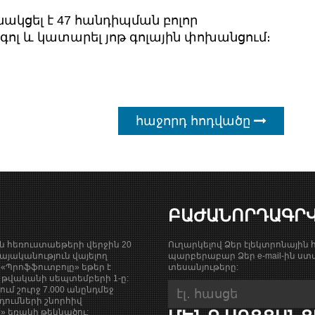
նակցել է 47 հանդիպման բոլոր
 գոլ և կատարել յոթ գոլային փոխանցում։
հաջորդ հոդվածը
ԲԱԺԱՆՈՐԴԱԳՐ
ան հեռուստաեթերի վերջին 20
Ուղարկելով Ձեր էլեկտրոնային հ
յականություն վայելող
պարբերաբար Ձեր e-mail-ին ստա
«Պրոֆֆուտբոլը» եթեր է
տեսանյութերը:
9 թվականի սեպտեմբերի 1-ը:
քում շուրջ 7.000 անընդմեջ
դումների շնորհիվ
ի» եռակի թեկնածու: