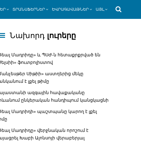
ՆԵՐ
ՏՐԱՆՍՖԵՐՆԵՐ
ԵՎՐԱԳԱՎԱԹՆԵՐ
ԱՅԼ
Նախորդ
լուրերը
Ռեալ Մադրիդը» և ՊՍԺ-ն հետաքրքրված են
Չելսիի» ֆուտբոլիստով
Մանչեսթեր Սիթիի» աստղերից մեկը
անկանում է լքել թիմը
այաստանի ազգային հավաքականը
րևանում ընկերական հանդիպում կանցկացնի
Ռեալ Մադրիդի» պաշտպանը կարող է լքել
իմը
Ռեալ Մադրիդը» վերջնական որոշում է
այացրել Խաբի Ալոնսոյի վերաբերյալ