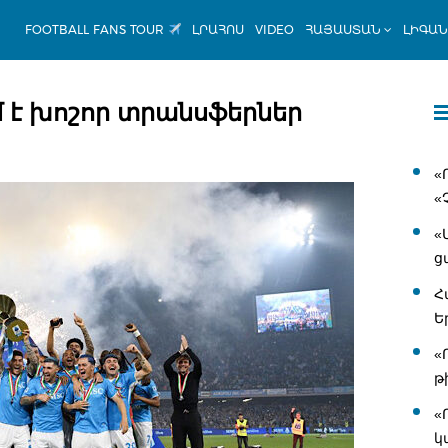
FOOTBALL FANS TOUR
ԼՐԱՀՈՍ
VIDEO
ՀԱՅԱՍՏԱՆ
ԼԻԳԱ
 է խոշոր տրանսֆերներ
«
«
«
ց
Հ
Ե
«
թ
«
կ