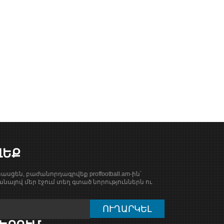
ՎԵՔ
ասցեն, բաժանորդագրվեք proffootball.am-ին՝
նալով մեր էջում տեղ գտած նորություններն ու