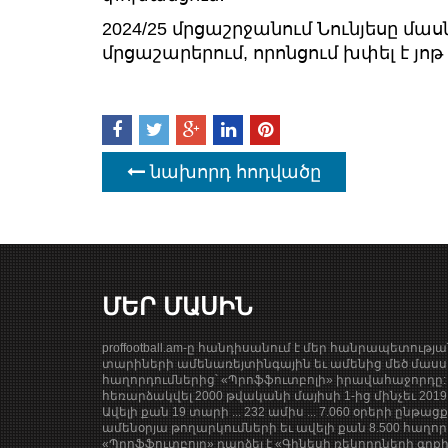
2024/25 մրցաշրջանում Նունյեսը մաս
մրցաշարերում, որոնցում խփել է յոթ
նախորդ հոդվածը
ՄԵՐ ՄԱՍԻՆ
proffootball.am-ը հանդիսանում է մեր հանրապետությ
տարիների ամենառեյտինգային եւ ամենից մեծ մասսա
հաղորդումներից՝ «Պրոֆֆուտբոլի» իրավահաջորդը: 
հեռարձակվել 2000 թվականի մայիսի 1-ից մինչեւ 201
Ավելի քան 19 տարի ... 232 ամիս ... 7.060 օրերի ընթաց
ամենօրյա թողարկումների եւ ավելի քան 8.500 հաղոր
«Պրոֆֆուտբոլը» դարձել է «Գինեսի ռեկորդների գրք