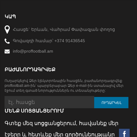
ԿԱՊ
Հասցե` Երևան, Վահրամ Փափազյան փողոց
Գովազդի համար՝ +374 91436545
info@proffootball.am
ԲԱԺԱՆՈՐԴԱԳՐՎԵՔ
Ուղարկելով Ձեր էլեկտրոնային հասցեն, բաժանորդագրվեք
proffootball.am-ին՝ պարբերաբար Ձեր e-mail-ին ստանալով մեր
էջում տեղ գտած նորություններն ու տեսանյութերը:
ՄԵՆՔ ՍՈՑՑԱՆՑԵՐՈՒՄ
Գտեք մեզ սոցցանցերում, հավանեք մեր
էջերը և հետևեք մեր գործունեությանը