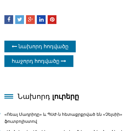
նախորդ հոդվածը
հաջորդ հոդվածը
Նախորդ
լուրերը
«Ռեալ Մադրիդը» և ՊՍԺ-ն հետաքրքրված են «Չելսիի»
ֆուտբոլիստով