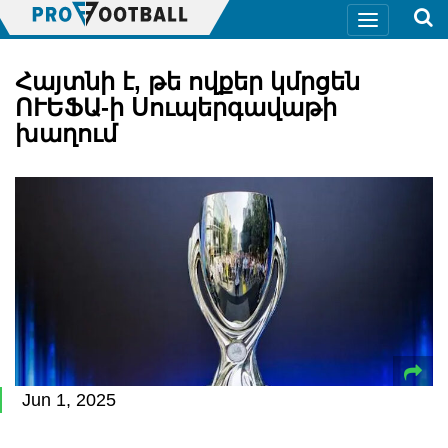
Հայտնի է, թե ովքեր կմրցեն
ՈՒԵՖԱ-ի Սուպերգավաթի
խաղում
Jun 1, 2025