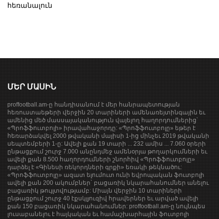
հեռանալուն
ՄԵՐ ՄԱՍԻՆ
proffootball.am-ը հանդիսանում է մեր հանրապետության
հեռուստաեթերի վերջին 20 տարիների ամենառեյտինգային եւ
ամենից մեծ մասսայականություն վայելող հաղորդումներից՝
«Պրոֆֆուտբոլի» իրավահաջորդը: «Պրոֆֆուտբոլը» եթեր է
հեռարձակվել 2000 թվականի մայիսի 1-ից մինչեւ 2019 թվականի
սեպտեմբերի 1-ը: Ավելի քան 19 տարի ... 232 ամիս ... 7.060 օրերի
ընթացքում շուրջ 7.000 անընդմեջ ամենօրյա թողարկումների եւ
ավելի քան 8.500 հաղորդումների շնորհիվ «Պրոֆֆուտբոլը»
դարձել է «Գինեսի ռեկորդների գրքի» եռակի թեկնածու:
«Պրոֆֆուտբոլը» ազատ ելումուտ ունի եվրոպական ֆուտբոլի
ավելի քան 200 ակումբներ` բացառիկ նկարահանումներ անելու
բացառիկ թույլտվությամբ: Միայն վերջին 10 տարիների
ընթացքում շուրջ 40 էքսկլյուզիվ հրավերներ եւ արված ավելի
քան 150 բացառիկ նկարահանումներ: proffootball.am-ը նույնպես
լուսաբանելու է հայկական եւ համաշխարհային ֆուտբոլի