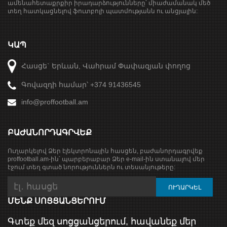
ամենահետաքրքիր իրադարձությունները՝ միաժամանակ մեծ
տեղ հատկացնելով ֆուտբոլի պատմությանն ու անցյալին:
ԿԱՊ
Հասցե` Երևան, Վահրամ Փափազյան փողոց
Գովազդի համար՝ +374 91436545
info@proffootball.am
ԲԱԺԱՆՈՐԴԱԳՐՎԵՔ
Ուղարկելով Ձեր էլեկտրոնային հասցեն, բաժանորդագրվեք
proffootball.am-ին՝ պարբերաբար Ձեր e-mail-ին ստանալով մեր
էջում տեղ գտած նորություններն ու տեսանյութերը:
ՄԵՆՔ ՍՈՑՑԱՆՑԵՐՈՒՄ
Գտեք մեզ սոցցանցերում, հավանեք մեր