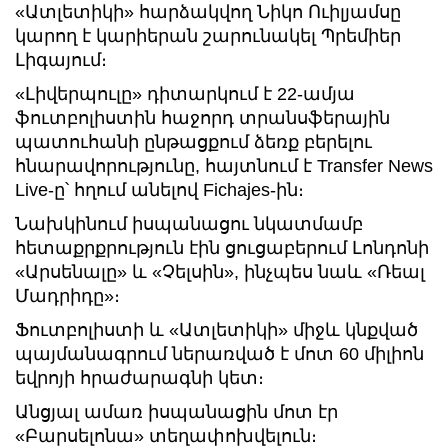
«Ատլետիկի» հարձակվող Նիկո Ուիլյամսը
կարող է կարիերան շարունակել Պրեմիեր
Լիգայում։
«Լիվերպուլը» դիտարկում է 22-ամյա
ֆուտբոլիստին հաջորդ տրանսֆերային
պատուհանի ընթացքում ձեռք բերելու
հնարավորությունը, հայտնում է Transfer News
Live-ը՝ հղում անելով Fichajes-ին։
Նախկինում իսպանացու նկատմամբ
հետաքրքրություն էին ցուցաբերում Լոնդոնի
«Արսենալը» և «Չելսին», ինչպես նաև «Ռեալ
Մադրիդը»։
Ֆուտբոլիստի և «Ատլետիկի» միջև կնքված
պայմանագրում ներառված է մոտ 60 միլիոն
եվրոյի հրաժարագնի կետ։
Անցյալ ամառ իսպանացին մոտ էր
«Բարսելոնա» տեղափոխվելուն։