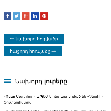
նախորդ հոդվածը
հաջորդ հոդվածը
Նախորդ
լուրերը
«Ռեալ Մադրիդը» և ՊՍԺ-ն հետաքրքրված են «Չելսիի»
ֆուտբոլիստով