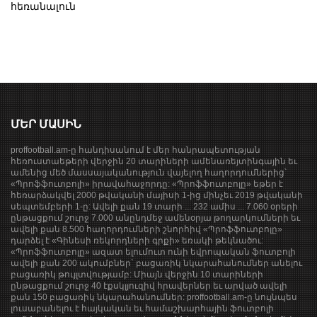
հեռանալուն
ՄԵՐ ՄԱՍԻՆ
proffootball.am-ը հանդիսանում է մեր հանրապետության
հեռուստաեթերի վերջին 20 տարիների ամենառեյտինգային եւ
ամենից մեծ մասսայականություն վայելող հաղորդումներից՝
«Պրոֆֆուտբոլի» իրավահաջորդը: «Պրոֆֆուտբոլը» եթեր է
հեռարձակվել 2000 թվականի մայիսի 1-ից մինչեւ 2019 թվականի
սեպտեմբերի 1-ը: Ավելի քան 19 տարի ... 232 ամիս ... 7.060 օրերի
ընթացքում շուրջ 7.000 անընդմեջ ամենօրյա թողարկումների եւ
ավելի քան 8.500 հաղորդումների շնորհիվ «Պրոֆֆուտբոլը»
դարձել է «Գինեսի ռեկորդների գրքի» եռակի թեկնածու:
«Պրոֆֆուտբոլը» ազատ ելումուտ ունի եվրոպական ֆուտբոլի
ավելի քան 200 ակումբներ` բացառիկ նկարահանումներ անելու
բացառիկ թույլտվությամբ: Միայն վերջին 10 տարիների
ընթացքում շուրջ 40 էքսկլյուզիվ հրավերներ եւ արված ավելի
քան 150 բացառիկ նկարահանումներ: proffootball.am-ը նույնպես
լուսաբանելու է հայկական եւ համաշխարհային ֆուտբոլի