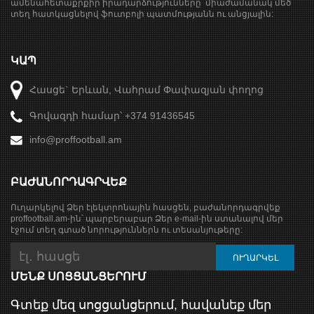
ամենահետաքրքիր իրադարձությունները՝ միաժամանակ մեծ
տեղ հատկացնելով ֆուտբոլի պատմությանն ու անցյալին:
ԿԱՊ
Հասցե` Երևան, Վահրամ Փափազյան փողոց
Գովազդի համար՝ +374 91436545
info@proffootball.am
ԲԱԺԱՆՈՐԴԱԳՐՎԵՔ
Ուղարկելով Ձեր էլեկտրոնային հասցեն, բաժանորդագրվեք
proffootball.am-ին՝ պարբերաբար Ձեր e-mail-ին ստանալով մեր
էջում տեղ գտած նորություններն ու տեսանյութերը:
ՄԵՆՔ ՍՈՑՑԱՆՑԵՐՈՒՄ
Գտեք մեզ սոցցանցերում, հավանեք մեր