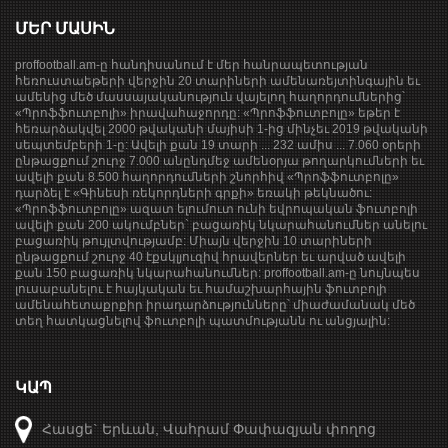
ՄԵՐ ՄԱՍԻՆ
proffootball.am-ը հանդիսանում է մեր հանրապետության
հեռուստաեթերի վերջին 20 տարիների ամենառեյտինգային եւ
ամենից մեծ մասսայականություն վայելող հաղորդումներից՝
«Պրոֆֆուտբոլի» իրավահաջորդը: «Պրոֆֆուտբոլը» եթեր է
հեռարձակվել 2000 թվականի մայիսի 1-ից մինչեւ 2019 թվականի
սեպտեմբերի 1-ը: Ավելի քան 19 տարի ... 232 ամիս ... 7.060 օրերի
ընթացքում շուրջ 7.000 անընդմեջ ամենօրյա թողարկումների եւ
ավելի քան 8.500 հաղորդումների շնորհիվ «Պրոֆֆուտբոլը»
դարձել է «Գինեսի ռեկորդների գրքի» եռակի թեկնածու:
«Պրոֆֆուտբոլը» ազատ ելումուտ ունի եվրոպական ֆուտբոլի
ավելի քան 200 ակումբներ` բացառիկ նկարահանումներ անելու
բացառիկ թույլտվությամբ: Միայն վերջին 10 տարիների
ընթացքում շուրջ 40 էքսկլյուզիվ հրավերներ եւ արված ավելի
քան 150 բացառիկ նկարահանումներ: proffootball.am-ը նույնպես
լուսաբանելու է հայկական եւ համաշխարհային ֆուտբոլի
ամենահետաքրքիր իրադարձությունները՝ միաժամանակ մեծ
տեղ հատկացնելով ֆուտբոլի պատմությանն ու անցյալին:
ԿԱՊ
Հասցե` Երևան, Վահրամ Փափազյան փողոց