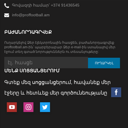
Գովազդի համար՝ +374 91436545
info@proffootball.am
ԲԱԺԱՆՈՐԴԱԳՐՎԵՔ
Ուղարկելով Ձեր էլեկտրոնային հասցեն, բաժանորդագրվեք
proffootball.am-ին՝ պարբերաբար Ձեր e-mail-ին ստանալով մեր
էջում տեղ գտած նորություններն ու տեսանյութերը:
ՄԵՆՔ ՍՈՑՑԱՆՑԵՐՈՒՄ
Գտեք մեզ սոցցանցերում, հավանեք մեր
էջերը և հետևեք մեր գործունեությանը