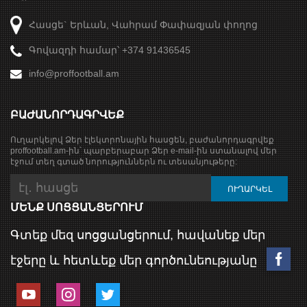
Հասցե` Երևան, Վահրամ Փափազյան փողոց
Գովազդի համար՝ +374 91436545
info@proffootball.am
ԲԱԺԱՆՈՐԴԱԳՐՎԵՔ
Ուղարկելով Ձեր էլեկտրոնային հասցեն, բաժանորդագրվեք
proffootball.am-ին՝ պարբերաբար Ձեր e-mail-ին ստանալով մեր
էջում տեղ գտած նորություններն ու տեսանյութերը:
ՄԵՆՔ ՍՈՑՑԱՆՑԵՐՈՒՄ
Գտեք մեզ սոցցանցերում, հավանեք մեր
էջերը և հետևեք մեր գործունեությանը