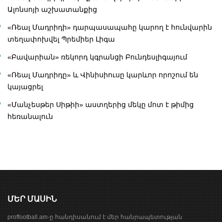
Ալոնսոյի աշխատանքից
«Ռեալ Մադրիդի» դարպասապահը կարող է հունվարին
տեղափոխվել Պրեմիեր Լիգա
«Բավարիան» ռեկորդ կգրանցի Բունդեսլիգայում
«Ռեալ Մադրիդը» և Վինիսիուսը կարևոր որոշում են
կայացրել
«Մանչեսթեր Սիթիի» աստղերից մեկը մոտ է թիմից
հեռանալուն
ՄԵՐ ՄԱՍԻՆ
proffootball.am-ը հանդիսանում է մեր հանրապետության