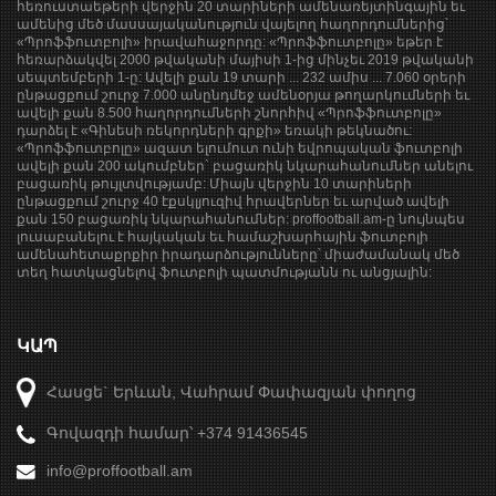
հեռուստաեթերի վերջին 20 տարիների ամենառեյտինգային եւ
ամենից մեծ մասսայականություն վայելող հաղորդումներից՝
«Պրոֆֆուտբոլի» իրավահաջորդը: «Պրոֆֆուտբոլը» եթեր է
հեռարձակվել 2000 թվականի մայիսի 1-ից մինչեւ 2019 թվականի
սեպտեմբերի 1-ը: Ավելի քան 19 տարի ... 232 ամիս ... 7.060 օրերի
ընթացքում շուրջ 7.000 անընդմեջ ամենօրյա թողարկումների եւ
ավելի քան 8.500 հաղորդումների շնորհիվ «Պրոֆֆուտբոլը»
դարձել է «Գինեսի ռեկորդների գրքի» եռակի թեկնածու:
«Պրոֆֆուտբոլը» ազատ ելումուտ ունի եվրոպական ֆուտբոլի
ավելի քան 200 ակումբներ` բացառիկ նկարահանումներ անելու
բացառիկ թույլտվությամբ: Միայն վերջին 10 տարիների
ընթացքում շուրջ 40 էքսկլյուզիվ հրավերներ եւ արված ավելի
քան 150 բացառիկ նկարահանումներ: proffootball.am-ը նույնպես
լուսաբանելու է հայկական եւ համաշխարհային ֆուտբոլի
ամենահետաքրքիր իրադարձությունները՝ միաժամանակ մեծ
տեղ հատկացնելով ֆուտբոլի պատմությանն ու անցյալին:
ԿԱՊ
Հասցե` Երևան, Վահրամ Փափազյան փողոց
Գովազդի համար՝ +374 91436545
info@proffootball.am