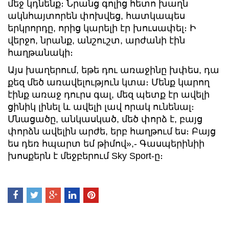
մեջ կդնենք։ Նրանց գոլից հետո խաղն
ակնհայտորեն փոխվեց, հատկապես
երկրորդը, որից կարելի էր խուսափել։ Ի
վերջո, նրանք, անշուշտ, արժանի էին
հաղթանակի։
Այս խաղերում, եթե դու առաջինը խփես, դա
քեզ մեծ առավելություն կտա։ Մենք կարող
էինք առաջ դուրս գալ, մեզ պետք էր ավելի
ցինիկ լինել և ավելի լավ որակ ունենալ։
Մնացածը, անկասկած, մեծ փորձ է, բայց
փորձն ավելին արժե, երբ հաղթում ես։ Բայց
ես դեռ հպարտ եմ թիմով»,- Գասպերինիի
խոսքերն է մեջբերում Sky Sport-ը։