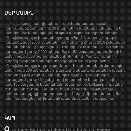
ՄԵՐ ՄԱՍԻՆ
proffootball.am-ը հանդիսանում է մեր հանրապետության
հեռուստաեթերի վերջին 20 տարիների ամենառեյտինգային եւ
ամենից մեծ մասսայականություն վայելող հաղորդումներից՝
«Պրոֆֆուտբոլի» իրավահաջորդը: «Պրոֆֆուտբոլը» եթեր է
հեռարձակվել 2000 թվականի մայիսի 1-ից մինչեւ 2019 թվականի
սեպտեմբերի 1-ը: Ավելի քան 19 տարի ... 232 ամիս ... 7.060 օրերի
ընթացքում շուրջ 7.000 անընդմեջ ամենօրյա թողարկումների եւ
ավելի քան 8.500 հաղորդումների շնորհիվ «Պրոֆֆուտբոլը»
դարձել է «Գինեսի ռեկորդների գրքի» եռակի թեկնածու:
«Պրոֆֆուտբոլը» ազատ ելումուտ ունի եվրոպական ֆուտբոլի
ավելի քան 200 ակումբներ` բացառիկ նկարահանումներ անելու
բացառիկ թույլտվությամբ: Միայն վերջին 10 տարիների
ընթացքում շուրջ 40 էքսկլյուզիվ հրավերներ եւ արված ավելի
քան 150 բացառիկ նկարահանումներ: proffootball.am-ը նույնպես
լուսաբանելու է հայկական եւ համաշխարհային ֆուտբոլի
ամենահետաքրքիր իրադարձությունները՝ միաժամանակ մեծ
տեղ հատկացնելով ֆուտբոլի պատմությանն ու անցյալին:
ԿԱՊ
Հասցե` Երևան, Վահրամ Փափազյան փողոց