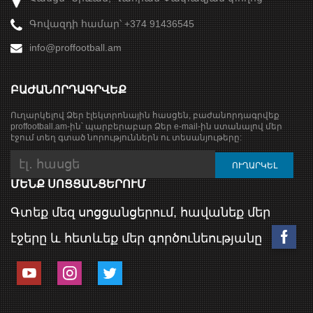
Գովազդի համար՝ +374 91436545
info@proffootball.am
ԲԱԺԱՆՈՐԴԱԳՐՎԵՔ
Ուղարկելով Ձեր էլեկտրոնային հասցեն, բաժանորդագրվեք
proffootball.am-ին՝ պարբերաբար Ձեր e-mail-ին ստանալով մեր
էջում տեղ գտած նորություններն ու տեսանյութերը:
ՄԵՆՔ ՍՈՑՑԱՆՑԵՐՈՒՄ
Գտեք մեզ սոցցանցերում, հավանեք մեր
էջերը և հետևեք մեր գործունեությանը