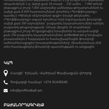
հեռարձակվել 2000 թվականի մայիսի 1-ից մինչեւ 2019 թվականի
սեպտեմբերի 1-ը: Ավելի քան 19 տարի ... 232 ամիս ... 7.060 օրերի
ընթացքում շուրջ 7.000 անընդմեջ ամենօրյա թողարկումների եւ
ավելի քան 8.500 հաղորդումների շնորհիվ «Պրոֆֆուտբոլը»
դարձել է «Գինեսի ռեկորդների գրքի» եռակի թեկնածու:
«Պրոֆֆուտբոլը» ազատ ելումուտ ունի եվրոպական ֆուտբոլի
ավելի քան 200 ակումբներ` բացառիկ նկարահանումներ անելու
բացառիկ թույլտվությամբ: Միայն վերջին 10 տարիների
ընթացքում շուրջ 40 էքսկլյուզիվ հրավերներ եւ արված ավելի
քան 150 բացառիկ նկարահանումներ: proffootball.am-ը նույնպես
լուսաբանելու է հայկական եւ համաշխարհային ֆուտբոլի
ամենահետաքրքիր իրադարձությունները՝ միաժամանակ մեծ
տեղ հատկացնելով ֆուտբոլի պատմությանն ու անցյալին:
ԿԱՊ
Հասցե` Երևան, Վահրամ Փափազյան փողոց
Գովազդի համար՝ +374 91436545
info@proffootball.am
ԲԱԺԱՆՈՐԴԱԳՐՎԵՔ