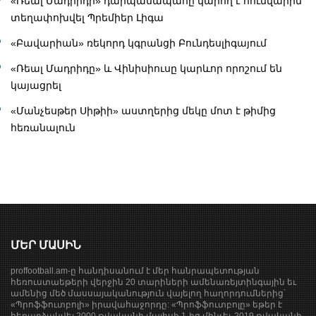
«Ռեալ Մադրիդի» դարպասապահը կարող է հունվարին
տեղափոխվել Պրեմիեր Լիգա
«Բավարիան» ռեկորդ կգրանցի Բունդեսլիգայում
«Ռեալ Մադրիդը» և Վինիսիուսը կարևոր որոշում են
կայացրել
«Մանչեսթեր Սիթիի» աստղերից մեկը մոտ է թիմից
հեռանալուն
ՄԵՐ ՄԱՍԻՆ
proffootball.am-ը հանդիսանում է մեր հանրապետության
հեռուստաեթերի վերջին 20 տարիների ամենառեյտինգային եւ
ամենից մեծ մասսայականություն վայելող հաղորդումներից՝
«Պրոֆֆուտբոլի» իրավահաջորդը: «Պրոֆֆուտբոլը» եթեր է