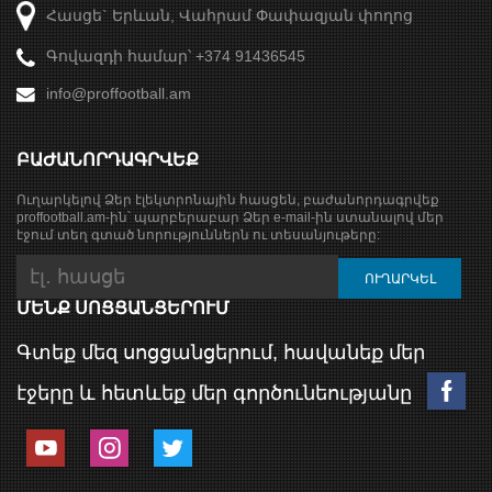
Հասցե` Երևան, Վահրամ Փափազյան փողոց
Գովազդի համար՝ +374 91436545
info@proffootball.am
ԲԱԺԱՆՈՐԴԱԳՐՎԵՔ
Ուղարկելով Ձեր էլեկտրոնային հասցեն, բաժանորդագրվեք
proffootball.am-ին՝ պարբերաբար Ձեր e-mail-ին ստանալով մեր
էջում տեղ գտած նորություններն ու տեսանյութերը:
ՄԵՆՔ ՍՈՑՑԱՆՑԵՐՈՒՄ
Գտեք մեզ սոցցանցերում, հավանեք մեր
էջերը և հետևեք մեր գործունեությանը