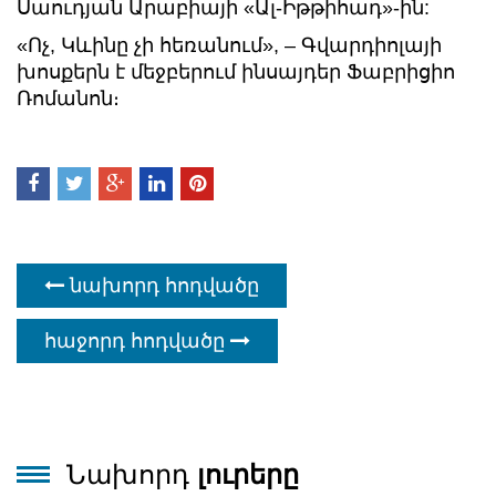
Սաուդյան Արաբիայի «Ալ-Իթթիհադ»-ին:
«Ոչ, Կևինը չի հեռանում», – Գվարդիոլայի
խոսքերն է մեջբերում ինսայդեր Ֆաբրիցիո
Ռոմանոն։
նախորդ հոդվածը
հաջորդ հոդվածը
Նախորդ
լուրերը