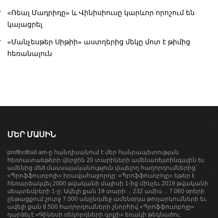
«Ռեալ Մադրիդը» և Վինիսիուսը կարևոր որոշում են
կայացրել
«Մանչեսթեր Սիթիի» աստղերից մեկը մոտ է թիմից
հեռանալուն
ՄԵՐ ՄԱՍԻՆ
proffootball.am-ը հանդիսանում է մեր հանրապետության
հեռուստաեթերի վերջին 20 տարիների ամենառեյտինգային եւ
ամենից մեծ մասսայականություն վայելող հաղորդումներից՝
«Պրոֆֆուտբոլի» իրավահաջորդը: «Պրոֆֆուտբոլը» եթեր է
հեռարձակվել 2000 թվականի մայիսի 1-ից մինչեւ 2019 թվականի
սեպտեմբերի 1-ը: Ավելի քան 19 տարի ... 232 ամիս ... 7.060 օրերի
ընթացքում շուրջ 7.000 անընդմեջ ամենօրյա թողարկումների եւ
ավելի քան 8.500 հաղորդումների շնորհիվ «Պրոֆֆուտբոլը»
դարձել է «Գինեսի ռեկորդների գրքի» եռակի թեկնածու: