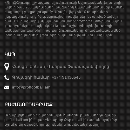
«Պրոֆֆուտբոլը» ազատ ելումուտ ունի եվրոպական ֆուտբոլի
ավելի քան 200 ակումբներ` բացառիկ նկարահանումներ անելու
բացառիկ թույլտվությամբ: Միայն վերջին 10 տարիների
ընթացքում շուրջ 40 էքսկլյուզիվ հրավերներ եւ արված ավելի
քան 150 բացառիկ նկարահանումներ: proffootball.am-ը նույնպես
լուսաբանելու է հայկական եւ համաշխարհային ֆուտբոլի
ամենահետաքրքիր իրադարձությունները՝ միաժամանակ մեծ
տեղ հատկացնելով ֆուտբոլի պատմությանն ու անցյալին:
ԿԱՊ
Հասցե` Երևան, Վահրամ Փափազյան փողոց
Գովազդի համար՝ +374 91436545
info@proffootball.am
ԲԱԺԱՆՈՐԴԱԳՐՎԵՔ
Ուղարկելով Ձեր էլեկտրոնային հասցեն, բաժանորդագրվեք
proffootball.am-ին՝ պարբերաբար Ձեր e-mail-ին ստանալով մեր
էջում տեղ գտած նորություններն ու տեսանյութերը: