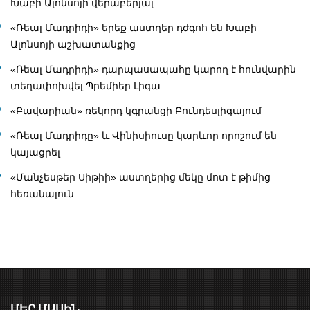
Խաբի Ալոնսոյի վերաբերյալ
«Ռեալ Մադրիդի» երեք աստղեր դժգոհ են Խաբի
Ալոնսոյի աշխատանքից
«Ռեալ Մադրիդի» դարպասապահը կարող է հունվարին
տեղափոխվել Պրեմիեր Լիգա
«Բավարիան» ռեկորդ կգրանցի Բունդեսլիգայում
«Ռեալ Մադրիդը» և Վինիսիուսը կարևոր որոշում են
կայացրել
«Մանչեսթեր Սիթիի» աստղերից մեկը մոտ է թիմից
հեռանալուն
ՄԵՐ ՄԱՍԻՆ