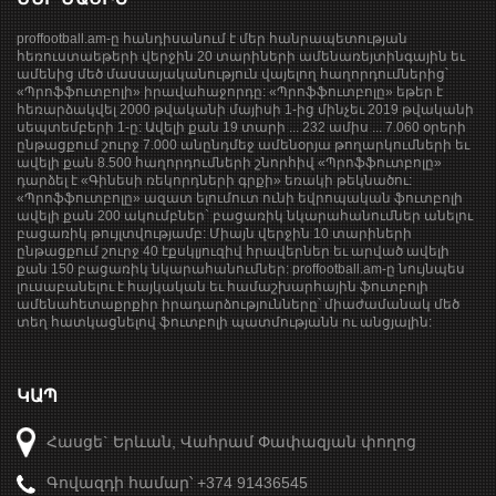
proffootball.am-ը հանդիսանում է մեր հանրապետության
հեռուստաեթերի վերջին 20 տարիների ամենառեյտինգային եւ
ամենից մեծ մասսայականություն վայելող հաղորդումներից՝
«Պրոֆֆուտբոլի» իրավահաջորդը: «Պրոֆֆուտբոլը» եթեր է
հեռարձակվել 2000 թվականի մայիսի 1-ից մինչեւ 2019 թվականի
սեպտեմբերի 1-ը: Ավելի քան 19 տարի ... 232 ամիս ... 7.060 օրերի
ընթացքում շուրջ 7.000 անընդմեջ ամենօրյա թողարկումների եւ
ավելի քան 8.500 հաղորդումների շնորհիվ «Պրոֆֆուտբոլը»
դարձել է «Գինեսի ռեկորդների գրքի» եռակի թեկնածու:
«Պրոֆֆուտբոլը» ազատ ելումուտ ունի եվրոպական ֆուտբոլի
ավելի քան 200 ակումբներ` բացառիկ նկարահանումներ անելու
բացառիկ թույլտվությամբ: Միայն վերջին 10 տարիների
ընթացքում շուրջ 40 էքսկլյուզիվ հրավերներ եւ արված ավելի
քան 150 բացառիկ նկարահանումներ: proffootball.am-ը նույնպես
լուսաբանելու է հայկական եւ համաշխարհային ֆուտբոլի
ամենահետաքրքիր իրադարձությունները՝ միաժամանակ մեծ
տեղ հատկացնելով ֆուտբոլի պատմությանն ու անցյալին:
ԿԱՊ
Հասցե` Երևան, Վահրամ Փափազյան փողոց
Գովազդի համար՝ +374 91436545