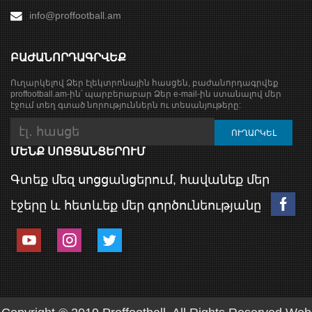
info@proffootball.am
ԲԱԺԱՆՈՐԴԱԳՐՎԵՔ
Ուղարկելով Ձեր էլեկտրոնային հասցեն, բաժանորդագրվեք
proffootball.am-ին՝ պարբերաբար Ձեր e-mail-ին ստանալով մեր
էջում տեղ գտած նորություններն ու տեսանյութերը:
ՄԵՆՔ ՍՈՑՑԱՆՑԵՐՈՒՄ
Գտեք մեզ սոցցանցերում, հավանեք մեր
էջերը և հետևեք մեր գործունեությանը