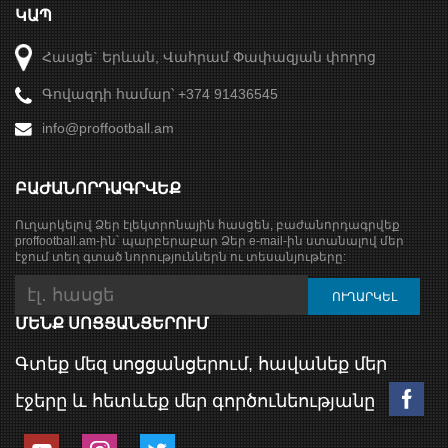
ԿԱՊ
Հասցե` Երևան, Վահրամ Փափազյան փողոց
Գովազդի համար՝ +374 91436545
info@proffootball.am
ԲԱԺԱՆՈՐԴԱԳՐՎԵՔ
Ուղարկելով Ձեր էլեկտրոնային հասցեն, բաժանորդագրվեք
proffootball.am-ին՝ պարբերաբար Ձեր e-mail-ին ստանալով մեր
էջում տեղ գտած նորություններն ու տեսանյութերը:
ՄԵՆՔ ՍՈՑՑԱՆՑԵՐՈՒՄ
Գտեք մեզ սոցցանցերում, հավանեք մեր
էջերը և հետևեք մեր գործունեությանը