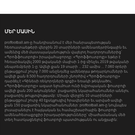
ՄԵՐ ՄԱՍԻՆ
proffootball.am-ը հանդիսանում է մեր հանրապետության
հեռուստաեթերի վերջին 20 տարիների ամենառեյտինգային եւ
ամենից մեծ մասսայականություն վայելող հաղորդումներից՝
«Պրոֆֆուտբոլի» իրավահաջորդը: «Պրոֆֆուտբոլը» եթեր է
հեռարձակվել 2000 թվականի մայիսի 1-ից մինչեւ 2019 թվականի
սեպտեմբերի 1-ը: Ավելի քան 19 տարի ... 232 ամիս ... 7.060 օրերի
ընթացքում շուրջ 7.000 անընդմեջ ամենօրյա թողարկումների եւ
ավելի քան 8.500 հաղորդումների շնորհիվ «Պրոֆֆուտբոլը»
դարձել է «Գինեսի ռեկորդների գրքի» եռակի թեկնածու:
«Պրոֆֆուտբոլը» ազատ ելումուտ ունի եվրոպական ֆուտբոլի
ավելի քան 200 ակումբներ` բացառիկ նկարահանումներ անելու
բացառիկ թույլտվությամբ: Միայն վերջին 10 տարիների
ընթացքում շուրջ 40 էքսկլյուզիվ հրավերներ եւ արված ավելի
քան 150 բացառիկ նկարահանումներ: proffootball.am-ը նույնպես
լուսաբանելու է հայկական եւ համաշխարհային ֆուտբոլի
ամենահետաքրքիր իրադարձությունները՝ միաժամանակ մեծ
տեղ հատկացնելով ֆուտբոլի պատմությանն ու անցյալին: