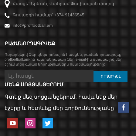
Հասցե` Երևան, Վահրամ Փափազյան փողոց
Գովազդի համար՝ +374 91436545
info@proffootball.am
ԲԱԺԱՆՈՐԴԱԳՐՎԵՔ
Ուղարկելով Ձեր էլեկտրոնային հասցեն, բաժանորդագրվեք
proffootball.am-ին՝ պարբերաբար Ձեր e-mail-ին ստանալով մեր
էջում տեղ գտած նորություններն ու տեսանյութերը:
ՄԵՆՔ ՍՈՑՑԱՆՑԵՐՈՒՄ
Գտեք մեզ սոցցանցերում, հավանեք մեր
էջերը և հետևեք մեր գործունեությանը