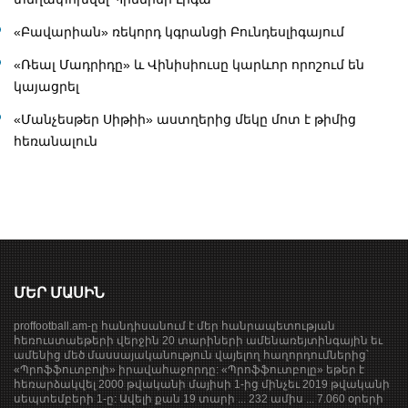
«Բավարիան» ռեկորդ կգրանցի Բունդեսլիգայում
«Ռեալ Մադրիդը» և Վինիսիուսը կարևոր որոշում են
կայացրել
«Մանչեսթեր Սիթիի» աստղերից մեկը մոտ է թիմից
հեռանալուն
ՄԵՐ ՄԱՍԻՆ
proffootball.am-ը հանդիսանում է մեր հանրապետության
հեռուստաեթերի վերջին 20 տարիների ամենառեյտինգային եւ
ամենից մեծ մասսայականություն վայելող հաղորդումներից՝
«Պրոֆֆուտբոլի» իրավահաջորդը: «Պրոֆֆուտբոլը» եթեր է
հեռարձակվել 2000 թվականի մայիսի 1-ից մինչեւ 2019 թվականի
սեպտեմբերի 1-ը: Ավելի քան 19 տարի ... 232 ամիս ... 7.060 օրերի