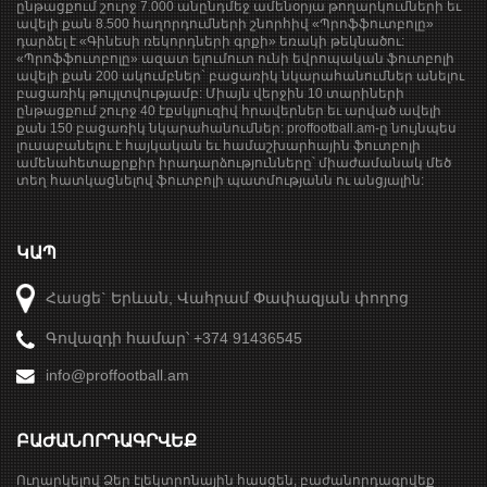
ընթացքում շուրջ 7.000 անընդմեջ ամենօրյա թողարկումների եւ
ավելի քան 8.500 հաղորդումների շնորհիվ «Պրոֆֆուտբոլը»
դարձել է «Գինեսի ռեկորդների գրքի» եռակի թեկնածու:
«Պրոֆֆուտբոլը» ազատ ելումուտ ունի եվրոպական ֆուտբոլի
ավելի քան 200 ակումբներ` բացառիկ նկարահանումներ անելու
բացառիկ թույլտվությամբ: Միայն վերջին 10 տարիների
ընթացքում շուրջ 40 էքսկլյուզիվ հրավերներ եւ արված ավելի
քան 150 բացառիկ նկարահանումներ: proffootball.am-ը նույնպես
լուսաբանելու է հայկական եւ համաշխարհային ֆուտբոլի
ամենահետաքրքիր իրադարձությունները՝ միաժամանակ մեծ
տեղ հատկացնելով ֆուտբոլի պատմությանն ու անցյալին:
ԿԱՊ
Հասցե` Երևան, Վահրամ Փափազյան փողոց
Գովազդի համար՝ +374 91436545
info@proffootball.am
ԲԱԺԱՆՈՐԴԱԳՐՎԵՔ
Ուղարկելով Ձեր էլեկտրոնային հասցեն, բաժանորդագրվեք