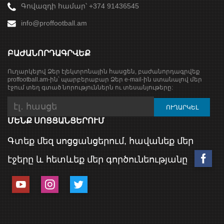
Գովազդի համար՝ +374 91436545
info@proffootball.am
ԲԱԺԱՆՈՐԴԱԳՐՎԵՔ
Ուղարկելով Ձեր էլեկտրոնային հասցեն, բաժանորդագրվեք
proffootball.am-ին՝ պարբերաբար Ձեր e-mail-ին ստանալով մեր
էջում տեղ գտած նորություններն ու տեսանյութերը:
ՄԵՆՔ ՍՈՑՑԱՆՑԵՐՈՒՄ
Գտեք մեզ սոցցանցերում, հավանեք մեր
էջերը և հետևեք մեր գործունեությանը