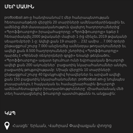
ՄԵՐ ՄԱՍԻՆ
proffootball.am-ը հանդիսանում է մեր հանրապետության
հեռուստաեթերի վերջին 20 տարիների ամենառեյտինգային եւ
ամենից մեծ մասսայականություն վայելող հաղորդումներից՝
«Պրոֆֆուտբոլի» իրավահաջորդը: «Պրոֆֆուտբոլը» եթեր է
հեռարձակվել 2000 թվականի մայիսի 1-ից մինչեւ 2019 թվականի
սեպտեմբերի 1-ը: Ավելի քան 19 տարի ... 232 ամիս ... 7.060 օրերի
ընթացքում շուրջ 7.000 անընդմեջ ամենօրյա թողարկումների եւ
ավելի քան 8.500 հաղորդումների շնորհիվ «Պրոֆֆուտբոլը»
դարձել է «Գինեսի ռեկորդների գրքի» եռակի թեկնածու:
«Պրոֆֆուտբոլը» ազատ ելումուտ ունի եվրոպական ֆուտբոլի
ավելի քան 200 ակումբներ` բացառիկ նկարահանումներ անելու
բացառիկ թույլտվությամբ: Միայն վերջին 10 տարիների
ընթացքում շուրջ 40 էքսկլյուզիվ հրավերներ եւ արված ավելի
քան 150 բացառիկ նկարահանումներ: proffootball.am-ը նույնպես
լուսաբանելու է հայկական եւ համաշխարհային ֆուտբոլի
ամենահետաքրքիր իրադարձությունները՝ միաժամանակ մեծ
տեղ հատկացնելով ֆուտբոլի պատմությանն ու անցյալին:
ԿԱՊ
Հասցե` Երևան, Վահրամ Փափազյան փողոց