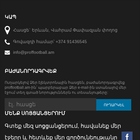
ԿԱՊ
Հասցե` Երևան, Վահրամ Փափազյան փողոց
Գովազդի համար՝ +374 91436545
info@proffootball.am
ԲԱԺԱՆՈՐԴԱԳՐՎԵՔ
Ուղարկելով Ձեր էլեկտրոնային հասցեն, բաժանորդագրվեք
proffootball.am-ին՝ պարբերաբար Ձեր e-mail-ին ստանալով մեր
էջում տեղ գտած նորություններն ու տեսանյութերը:
ՄԵՆՔ ՍՈՑՑԱՆՑԵՐՈՒՄ
Գտեք մեզ սոցցանցերում, հավանեք մեր
էջերը և հետևեք մեր գործունեությանը